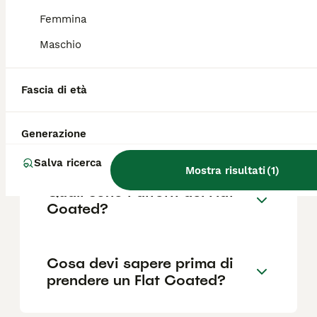
Femmina
Maschio
Quanto dura la vita di un Flat
Coated?
Fascia di età
Qual è il carattere del Flat
Generazione
Coated?
Salva ricerca
Mostra risultati
(
1
)
Quali sono i difetti del Flat
Coated?
Cosa devi sapere prima di
prendere un Flat Coated?