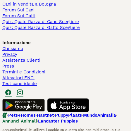
Cani in Vendita a Bologna
Forum Sui Cani
Forum Sui Gatti
Quiz: Quale Razza di Cane Scegliere
Quiz: Quale Razza di Gatto Scegliere
Informazione
Chi siamo
Privacy
Assistenza Clienti
Press
Termini e Condizioni
Allevatori ENCI
Test cane ideale
Pets4Homes
Hastnet
PuppyPlaats
MundoAnimalia
Annunci Animali
Lancaster Puppies
AnnunciAnimali.it utilizza i cookie su questo sito per migliorare la tua