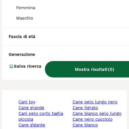
Quali sono i difetti del
Femmina
Leonberger?
Maschio
Il Leonberger è aggressivo?
Fascia di età
Generazione
Il Leonberger sbava?
Salva ricerca
Mostra risultati
(
0
)
cani toy
cane pelo lungo nero
cane grande
cane tigrato
cani pelo corto taglia
cane bianco pelo lungo
piccola
cane nero cucciolo
cane gigante
cane bianco