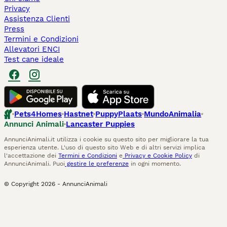
Privacy
Assistenza Clienti
Press
Termini e Condizioni
Allevatori ENCI
Test cane ideale
Pets4Homes
Hastnet
PuppyPlaats
MundoAnimalia
Annunci Animali
Lancaster Puppies
AnnunciAnimali.it utilizza i cookie su questo sito per migliorare la tua
esperienza utente. L'uso di questo sito Web e di altri servizi implica
l'accettazione dei
Termini e Condizioni
e
Privacy e Cookie Policy
di
AnnunciAnimali. Puoi
gestire le preferenze
in ogni momento.
© Copyright
2026
-
AnnunciAnimali