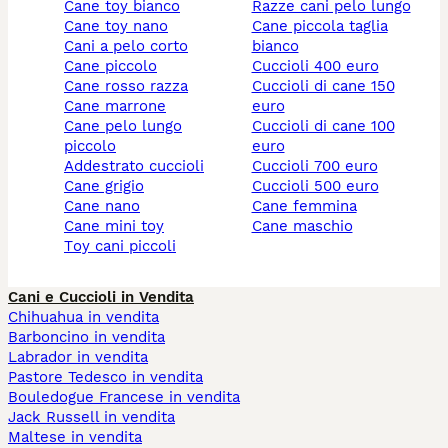
cane toy bianco
razze cani pelo lungo
cane toy nano
cane piccola taglia
cani a pelo corto
bianco
cane piccolo
cuccioli 400 euro
cane rosso razza
cuccioli di cane 150
cane marrone
euro
cane pelo lungo
cuccioli di cane 100
piccolo
euro
addestrato cuccioli
cuccioli 700 euro
cane grigio
cuccioli 500 euro
cane nano
cane femmina
cane mini toy
cane maschio
toy cani piccoli
Cani e Cuccioli in Vendita
Chihuahua in vendita
Barboncino in vendita
Labrador in vendita
Pastore Tedesco in vendita
Bouledogue Francese in vendita
Jack Russell in vendita
Maltese in vendita