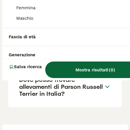
guardia per segnalare presenze sospette.
Femmina
Maschio
Quanto costa un Parson
Russell Terrier?
Fascia di età
Qual è il carattere del Parson
Generazione
Russell Terrier?
Salva ricerca
Mostra risultati
(
0
)
Dove posso trovare
allevamenti di Parson Russell
Terrier in Italia?