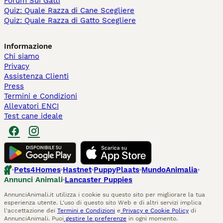
Forum Sui Gatti
Quiz: Quale Razza di Cane Scegliere
Quiz: Quale Razza di Gatto Scegliere
Informazione
Chi siamo
Privacy
Assistenza Clienti
Press
Termini e Condizioni
Allevatori ENCI
Test cane ideale
Pets4Homes
Hastnet
PuppyPlaats
MundoAnimalia
Annunci Animali
Lancaster Puppies
AnnunciAnimali.it utilizza i cookie su questo sito per migliorare la tua
esperienza utente. L'uso di questo sito Web e di altri servizi implica
l'accettazione dei
Termini e Condizioni
e
Privacy e Cookie Policy
di
AnnunciAnimali. Puoi
gestire le preferenze
in ogni momento.