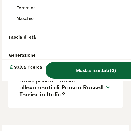
guardia per segnalare presenze sospette.
Femmina
Maschio
Quanto costa un Parson
Russell Terrier?
Fascia di età
Qual è il carattere del Parson
Generazione
Russell Terrier?
Salva ricerca
Mostra risultati
(
0
)
Dove posso trovare
allevamenti di Parson Russell
Terrier in Italia?