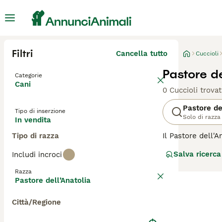
Filtri
Cancella tutto
Cuccioli
Pastore de
Categorie
Cani
0 Cuccioli trovat
Pastore de
Tipo di inserzione
Solo di razza
In vendita
Tipo di razza
Il Pastore dell'
utilizzata per s
Salva ricerca
Includi incroci
e un manto corto
e coraggio, dimo
Razza
richiedendo però
Pastore dell’Anatolia
una socializzazi
Città/Regione
Per scoprire se 