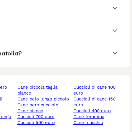
natolia?
nero
cane piccola taglia
cuccioli di cane 100
bianco
euro
li
cane pelo lungo piccolo
cuccioli di cane 150
cane nero cucciolo
euro
cane bianco
cuccioli 400 euro
 lungo
cuccioli 700 euro
cane femmina
cuccioli 500 euro
cane maschio