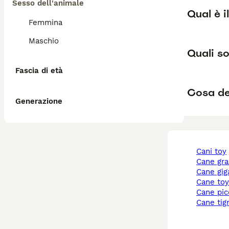
Sesso dell'animale
Qual è i
Femmina
Maschio
Quali so
Fascia di età
Cosa dev
Generazione
cani toy
cane gr
cane gi
cane to
cane pi
cane tig