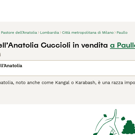
Pastore dell’Anatolia
Lombardia
Città metropolitana di Milano
Paullo
ll’Anatolia Cuccioli in vendita
a Paull
i
ll’Anatolia
Anatolia, noto anche come Kangal o Karabash, è una razza impon
ecoli come guardiano del bestiame contro predatori. Questo c
, generalmente di colore fulvo con una maschera nera. Il Past
strandosi un eccellente difensore. Nonostante il suo aspetto
 un proprietario esperto che sappia gestire e rispettare la sua
one precoce per integrarsi bene nella vita familiare.
il
Pastore dell'Anatolia
è il cane giusto per te, leggi la guida a