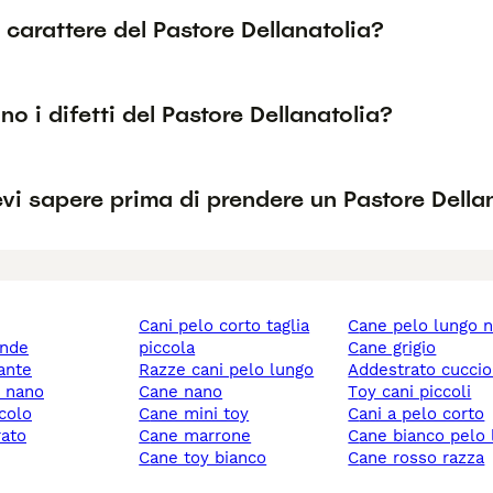
l carattere del Pastore Dellanatolia?
no i difetti del Pastore Dellanatolia?
i sapere prima di prendere un Pastore Della
cani pelo corto taglia
cane pelo lungo 
ande
piccola
cane grigio
gante
razze cani pelo lungo
addestrato cuccio
y nano
cane nano
toy cani piccoli
ccolo
cane mini toy
cani a pelo corto
rato
cane marrone
cane bianco pelo
cane toy bianco
cane rosso razza