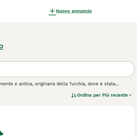
Nuovo annuncio
o
ente e antica, originaria della Turchia, dove è stata
ane possiede un forte istinto protettivo, un corpo muscoloso
Ordina per
Più recente
ore dell'Anatolia è rinomato per la sua lealtà, indipendenza
 imponente, può essere affettuoso e calmo con la famiglia,
 natura. Adatto a spazi ampi, richiede esercizio regolare e
ll'acquisto per questa razza.