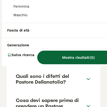
700€ ,anche se i prezzi possono variare in
base a fattori come il pedigree, la
Femmina
reputazione dell'allevatore e la posizione.
Maschio
Quanto dura la vita di un
Fascia di età
Pastore Dellanatolia?
Generazione
Qual è il carattere del
Salva ricerca
Pastore Dellanatolia?
Mostra risultati
(
0
)
Quali sono i difetti del
Pastore Dellanatolia?
Cosa devi sapere prima di
prendere un Pastore