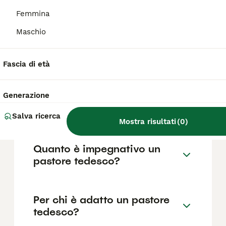
fattori come il pedigree, la reputazione
dell'allevatore e la posizione.
Femmina
Maschio
Quali sono i difetti del
pastore tedesco?
Fascia di età
Generazione
Dove è bene far dormire un
pastore tedesco?
Salva ricerca
Mostra risultati
(
0
)
Quanto è impegnativo un
pastore tedesco?
Per chi è adatto un pastore
tedesco?