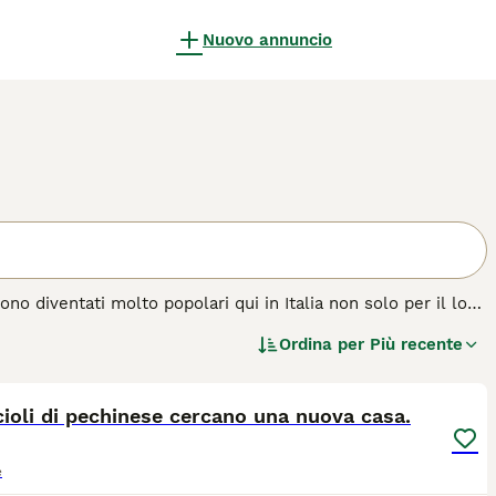
Nuovo annuncio
no diventati molto popolari qui in Italia non solo per il loro
I pechinesi di oggi sono molto simili ai cani di un tempo e si
Ordina per
Più recente
6
za di cane.
ioli di pechinese cercano una nuova casa.
e