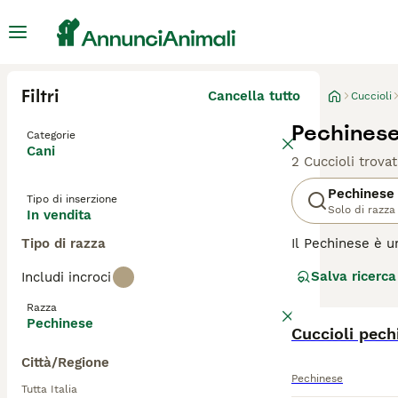
Filtri
Cancella tutto
Cuccioli
Pechinese
Categorie
Cani
2 Cuccioli trovat
Pechinese
Tipo di inserzione
Solo di razza
In vendita
Tipo di razza
Il Pechinese è u
aspetto esterior
Salva ricerca
Includi incroci
sono fatti strad
Razza
Leggi la
nostra p
Pechinese
Cuccioli pech
Città/Regione
Pechinese
Tutta Italia