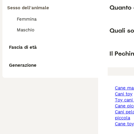
Quanto 
Sesso dell'animale
Femmina
Quali so
Maschio
Fascia di età
Il Pechi
Generazione
cane ma
cani toy
toy cani
cane pi
cani pelo corto taglia
piccola
cane to