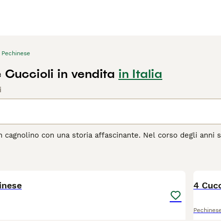
Pechinese
 Cuccioli in vendita
in Italia
i
n cagnolino con una storia affascinante. Nel corso degli anni so
e, ma anche per la loro natura amichevole, leale e affettuosa. 
a nei cuori e nelle case di molte persone in tutto il mondo.
4
agina di consigli sul Pechinese
per informazioni su questa raz
inese
4 Cucc
Pechines