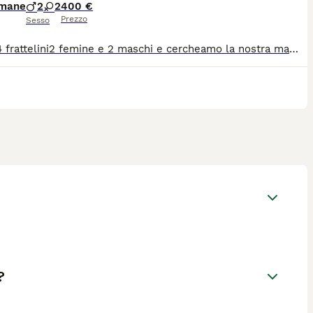
imane
2
2
400 €
Prezzo
Sesso
Siamo 4 frattelini2 femine e 2 maschi e cercheamo la nostra mammina .Taglia piccola da grandi massimo 4 kg.
?