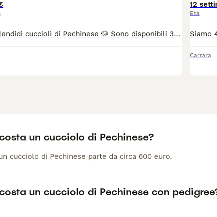
€
12 sett
o
Età
🐶 Disponibili splendidi cuccioli di Pechinese 🐶 Sono disponibili 3 dolcissimi maschietti di Pechinese, nati il 10 giugno e pronti per raggiungere la loro nuova famiglia dal 13 agosto in poi. ❤️ ✅ Prima vaccinazione effettuata ✅ Sverminati 2 volte ✅ Libretto sanitario incluso I cuccioli sono cresciuti in un ambiente familiare, con tanto amore e tutte le cure necessarie. 📞 Per informazioni, foto o prenotazioni:3279093815
Carrara
costa un cucciolo di Pechinese?
 un cucciolo di Pechinese parte da circa 600 euro.
costa un cucciolo di Pechinese con pedigree