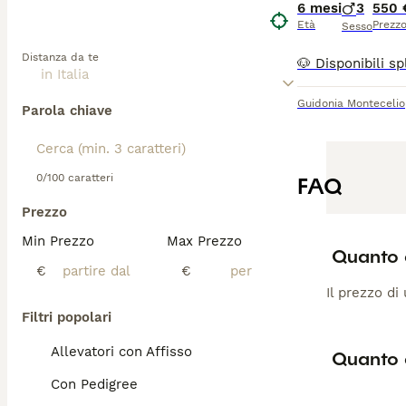
6 mesi
3
550 
Età
Prezz
Sesso
Distanza da te
Guidonia Montecelio
Parola chiave
0/100 caratteri
FAQ
Prezzo
Min Prezzo
Max Prezzo
Quanto 
€
€
Il prezzo di
Filtri popolari
Allevatori con Affisso
Quanto 
Con Pedigree