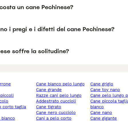
costa un cane Pechinese?
no i pregi e i difetti del cane Pechinese?
nese soffre la solitudine?
rrone
cane bianco pelo lungo
cane grigio
cane grande
cane toy nano
 piccoli
razze cani pelo lungo
cane pelo lungo 
ccolo
addestrato cuccioli
cane piccola taglia
cane tigrato
bianco
cane nero cucciolo
cane nano
y bianco
cani a pelo corto
cane gigante