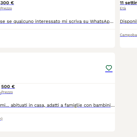
300 €
11 sett
Prezzo
Età
o
il cane ha un mese se qualcuno interessato mi scriva su WhatsApp 3508587976 grazie mi trovo a latina centro
Campoba
3
1
500 €
Prezzo
o
Per info scrivetemi... abituati in casa, adatti a famiglie con bambini e a persone anziane. I cuccioli saranno consegnati dopo 60 giorni
m)