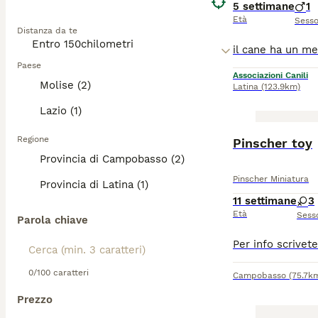
5 settimane
1
Età
Sess
Distanza da te
Paese
Associazioni Canili
Molise (2)
Latina
(123.9km)
Lazio (1)
Regione
Pinscher toy
Provincia di Campobasso (2)
Pinscher Miniatura
Provincia di Latina (1)
11 settimane
3
Età
Sess
Parola chiave
0/100 caratteri
Campobasso
(75.7k
Prezzo