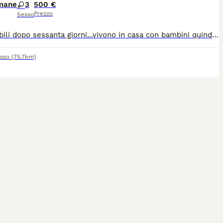
imane
3
500 €
Prezzo
Sesso
Disponibili dopo sessanta giorni...vivono in casa con bambini quindi andarti sia a famiglie con bambini che per persone anziane per info contattatemi
sso
(75.7km)