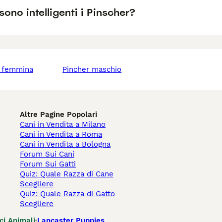
ono intelligenti i Pinscher?
r femmina
pincher maschio
Altre Pagine Popolari
Cani in Vendita a Milano
Cani in Vendita a Roma
Cani in Vendita a Bologna
Forum Sui Cani
Forum Sui Gatti
Quiz: Quale Razza di Cane
Scegliere
Quiz: Quale Razza di Gatto
Scegliere
ci Animali
Lancaster Puppies