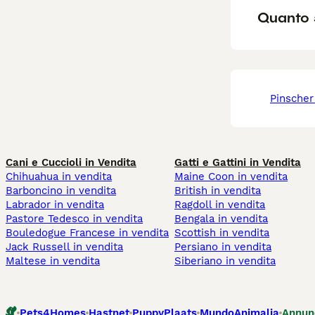
Quanto s
pinsche
Cani e Cuccioli in Vendita
Gatti e Gattini in Vendita
Chihuahua in vendita
Maine Coon in vendita
Barboncino in vendita
British in vendita
Labrador in vendita
Ragdoll in vendita
Pastore Tedesco in vendita
Bengala in vendita
Bouledogue Francese in vendita
Scottish in vendita
Jack Russell in vendita
Persiano in vendita
Maltese in vendita
Siberiano in vendita
Pets4Homes
Hastnet
PuppyPlaats
MundoAnimalia
Annun