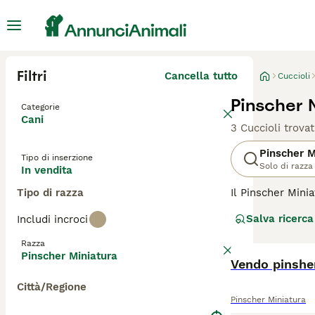
Filtri
Cancella tutto
Cuccioli
Pinscher 
Categorie
Cani
3 Cuccioli trovat
Pinscher M
Tipo di inserzione
Solo di razza
In vendita
Tipo di razza
Il Pinscher Min
Salva ricerca
Includi incroci
Questa razza, ca
Germania, dove er
Razza
famiglie. Nonost
Pinscher Miniatura
da cucciolo. Ama
Vendo pinshe
la sua energia. 
Città/Regione
Pinscher Miniatura
Prima di accoglie