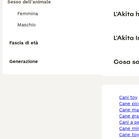
Sesso dell'animale
L'Akita 
Femmina
Maschio
L'Akita 
Fascia di età
Cosa sa
Generazione
cani toy
cane pi
cane ma
cane gr
cani a p
cane mi
cane to