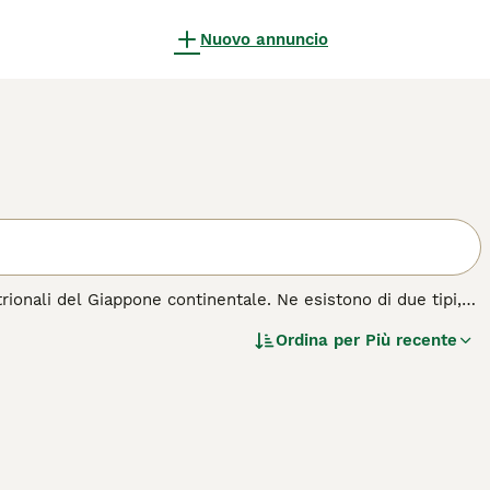
Nuovo annuncio
trionali del Giappone continentale. Ne esistono di due tipi,
). Entrambi sono cani grandi e possenti.
Ordina per
Più recente
a di cane.