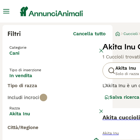
Filtri
Cancella tutto
Cuccioli
Akita Inu 
Categorie
Cani
1 Cuccioli trovati
Akita Inu
Tipo di inserzione
Solo di razza
In vendita
Tipo di razza
L'Akita Inu è un
distinti per il c
Salva ricerca
Includi incroci
Leggi la
nostra p
Razza
Akita Inu
Akita cuccioli
Città/Regione
Akita Inu