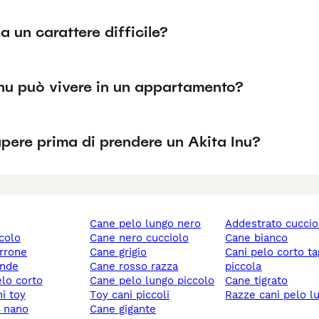
ha un carattere difficile?
Inu può vivere in un appartamento?
pere prima di prendere un Akita Inu?
cane pelo lungo nero
addestrato cuccio
ccolo
cane nero cucciolo
cane bianco
rrone
cane grigio
cani pelo corto taglia
ande
cane rosso razza
piccola
elo corto
cane pelo lungo piccolo
cane tigrato
ni toy
toy cani piccoli
razze cani pelo l
y nano
cane gigante