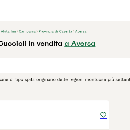
Akita Inu
Campania
Provincia di Caserta
Aversa
Cuccioli in vendita
a Aversa
 cane di tipo spitz originario delle regioni montuose più setten
olore del mantello: l'Akita americano e l'Akita Inu (giapponese
6
agina di consigli sul Akita Inu
per informazioni su questa razz