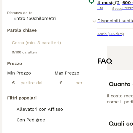
4 mesi
2
600 
Età
Prezz
Sesso
Distanza da te
Parola chiave
Anzio
(146.7km)
0/100 caratteri
FAQ
Prezzo
Min Prezzo
Max Prezzo
Quanto 
€
€
Il costo med
Filtri popolari
come il pedi
Allevatori con Affisso
Con Pedigree
Quali so