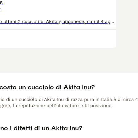
€
o
Disponibili subito ultimi 2 cuccioli di Akita giapponese, nati il 4 aprile, maschi. Visibili ad Anzio insieme ai genitori ed una sorella della precedente cucciolata. Godono tutti di ottima salute, verranno ceduti con sverminazione, 3 cicli di vaccinazione e chip. Ottimo carattere, ben equilibrati e socializzati, uno molto affettuoso e coccolone, l'altro più indipendente e fiero. Già abituati a stare con altri cani e persone.
costa un cucciolo di Akita Inu?
io di un cucciolo di Akita Inu di razza pura in Italia è di circa
gree, la reputazione dell'allevatore e la posizione.
no i difetti di un Akita Inu?