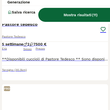
Generazione
Ariano Irpino
(78.3km)
Salva ricerca
4
Mostra risultati
(
11
)
TUTTI GLI ANNUNCI
Pastore tedesco
Pastore Tedesco
5 settimane
2
7
500 €
Età
Prezzo
Sesso
**Disponibili cuccioli di Pastore Tedesco ** Sono disponibili cuccioli maschi e femmine, dolci, giocherelloni e affettuosi, ideali sia per la famiglia che per chi cerca un compagno fedele. • Genitori entrambi con pedigree, allevamento Della Bocca del Vesuvio. • Cuccioli di colore nero focato. • Consegnati con prime vaccinazioni effettuate e microchip. • Per informazioni, foto o per fissare una visita, contattate al numero 39 379 100 4264
Terzigno
(30.3km)
PRO