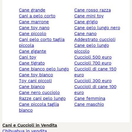
cane grande
cane rosso razza
cani a pelo corto
cane mini toy
cane marrone
cane grigio
cane toy nano
cane pelo lungo nero
cane piccolo
cane nano
cani pelo corto taglia
addestrato cuccioli
piccola
cane pelo lungo
cane gigante
piccolo
cani toy
cuccioli 500 euro
cane tigrato
cuccioli 700 euro
cane bianco pelo lungo
cuccioli di cane 150
cane toy bianco
euro
toy cani piccoli
cuccioli 300 euro
cane bianco
cuccioli di cane 100
cane nero cucciolo
euro
razze cani pelo lungo
cane femmina
cane piccola taglia
cane maschio
bianco
Cani e Cuccioli in Vendita
Chihuahua in vendita