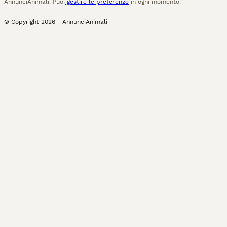
AnnunciAnimali. Puoi
gestire le preferenze
in ogni momento.
© Copyright
2026
-
AnnunciAnimali