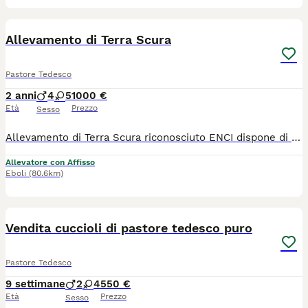
40
1
Allevamento di Terra Scura
Pastore Tedesco
2 anni
4
5
1000 €
Età
Prezzo
Sesso
Allevamento di Terra Scura riconosciuto ENCI dispone di splendidi cuccioli e cuccioloni, pelo corto e pelo lungo.Tutte le nostre fattrici vengono messe in riproduzione previo controllo UFFICIALE (CE.LE.MA.SCHE) dell'esenza della diplasia dell'anca (HD) e del gomito ( ED), tutte le nostre fattrici sono in possesso di WB,BH,IGP(1-2-3) E SELEZIONE di razza! Gli Stalloni da noi utilizzati hanno anche loro tutti i controlli effettuati e sono i miglior stalloni presenti sul territorio Italiano e Tedesco. I nostri cuccioli verranno consegnati dopo il compimento del sessantesimo giorno di età, previo controllo veterinario, con 2 sverminazioni già effettuate, 2 vaccini, iscrizione all'anagrafe canina, microchip e pedigree. Effettuiamo assistenza pre e post acquisto. Abbiamo corrieri molto affidabili per trasportare il vostro cucciolo in tutta Italia. Saremo lieti di rispondere ad ogni vostra domanda. PS: Volevamo caricare più foto dei nostri soggetti in Expo ma abbiamo subito raggiunto il limite, se vi va troverete tantissime altre foto e tantissimi video sulla nostra pagina Facebook (KENNEL DI TERRA SCURA) o Instagram
Allevatore con Affisso
Eboli
(80.6km)
16
1
Vendita cuccioli di pastore tedesco puro
Pastore Tedesco
9 settimane
2
4
550 €
Età
Prezzo
Sesso