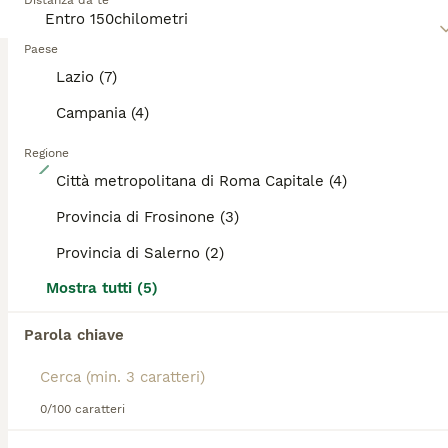
Distanza da te
capacità di tracciamento eccezionali.
Paese
Lazio (7)
Leggi la
nostra pagina di consigli sul Pastore Tedesco
per
informazioni su questa razza di cane.
Campania (4)
Regione
7
Città metropolitana di Roma Capitale (4)
Pastore tedesco rara varietà grigio a pelo lungo
Provincia di Frosinone (3)
Provincia di Salerno (2)
Pastore Tedesco
12 settimane
1
Mostra tutti (5)
Età
Sesso
Parola chiave
Allevamento amatoriale ENCI valuta cessione di una meravigliosa cucciola FEMMINA grigia di pastore tedesco a pelo lungo a veri appassionati. Prima scelta! Varietà molto rara e di "nicchia"! Importante genealogia selezionata, discendete dai più rinomati riproduttori (Groovy, Mondo, Marlo, Vegas). 70 giorni di età, con tutta la documentazione completa e profilassi sanitaria eseguita. La cucciola presenta un'ottima anatomia e struttura nonostante l'età e un carattere aperto e socievole. Particolarmente indicata per chi volesse iniziare un percorso agonistico. Genitori sono cani brevettati e selezionati con massima qualifica in expo. CIFRA IMPEGNATIVA ed ADEGUATA ai requisiti della cucciola. Evitare i soliti perditempo o sognatori, contattare solo se consci dell'importanza e seriamente interessati. Ci troviamo in provincia di Frosinone ma possiamo muoverci su tutto il territorio nazionale qualora si avessero difficoltà.
Allevatore con Affisso
Frosinone
(103.9km)
0/100 caratteri