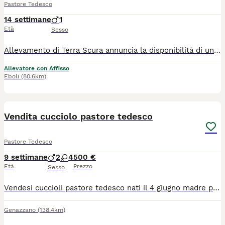
Pastore Tedesco
14 settimane
1
Età
Sesso
Allevamento di Terra Scura annuncia la disponibilità di un maschietto a pelo lungo Non è semplicemente un cucciolo, ma il frutto di un’attenta selezione genetica, nata dalla passione per il Pastore Tedesco e dalla volontà di allevare soggetti sani, equilibrati e tipici della razza. Questo splendido maschio a pelo lungo proviene da un’importantissima linea di sangue internazionale. Nel suo pedigree sono presenti campioni del mondo e soggetti che hanno scritto la storia della razza, sinonimo di eccellenza per carattere, salute, tipicità e bellezza. Per citarne alcuni : VA RE DELLA VALCUVIA, VA USHER AUS DER BRUNNENSTRASSE, VA SPENCER DI CASA MASSARELLI e potremmo citarne ancora tanti..🏆 Fin da piccolo si distingue per il suo carattere: 🐾 Dolce e affettuoso con la famiglia. 🐾 Forte e sicuro di sé, senza essere dominante. 🐾 Equilibrato e stabile, con un’ottima predisposizione all’apprendimento. 🐾 Vivace, giocherellone e curioso, sempre pronto a condividere ogni momento con il proprio compagno umano. È un cucciolo ideale sia per chi desidera un fedele compagno di vita, sia per chi cerca un soggetto di elevata qualità, figlio di una genealogia prestigiosa. Al momento della consegna sarà affidato con: ✔ Pedigree ENCI. ✔ Microchip e iscrizione all’Anagrafe Canina. ✔ Ciclo vaccinale completo. ✔ Quattro sverminazioni effettuate. ✔ Libretto sanitario. ✔ Certificato di buona salute rilasciato dal medico veterinario. Il cucciolo cresce in un ambiente familiare, seguito con cura fin dai primi giorni di vita, ricevendo una corretta socializzazione e tutte le attenzioni necessarie per affrontare al meglio il suo ingresso nella nuova famiglia. Se cerchi un Pastore Tedesco che unisca prestigio genealogico, bellezza, carattere ed equilibrio, questo cucciolo rappresenta una scelta di assoluto livello. Per maggiori informazioni, foto, video o per conoscere meglio la sua genealogia, non esitare a contattarci.
Allevatore con Affisso
Eboli
(80.6km)
5
1
Vendita cucciolo pastore tedesco
Pastore Tedesco
9 settimane
2
4
500 €
Età
Prezzo
Sesso
Vendesi cuccioli pastore tedesco nati il 4 giugno madre pastore tedesco da lavoro padre pastore tedesco a pelo lungo per informazioni 3200971388
Genazzano
(138.4km)