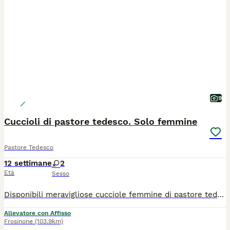
9
Cuccioli di pastore tedesco. Solo femmine
Pastore Tedesco
12 settimane
2
Età
Sesso
Disponibili meravigliose cucciole femmine di pastore tedesco a pelo corto dai 2 mesi ai 3 mesi, allevamento amatoriale ENCI. Pronte con tutte la documentazione e profilassi sanitaria effettuata. Le cucciole sono figlie di cani selezionati per salute carattere e morfologia. Entrambi brevettati e selezionati. Genealogia importante, discendenti dai più importanti rappresentanti della razza. Ci sono cucciole indicate sia per vita in famiglia che per avviare un percorso cinofilo/espositivo. Contatti solo da realmente interessati e consci dei requisiti dei cani. COSTO dai 600 ai 1000e a seconda dell'esemplare o cucciolata scelta. Con accordi possibilità anche di consegna qualora ci fossero difficoltà nel raggiungerci.
Allevatore con Affisso
Frosinone
(103.9km)