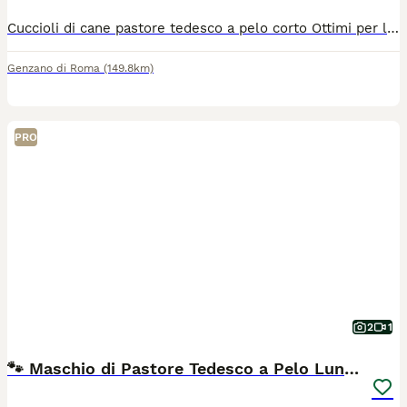
Cuccioli di cane pastore tedesco a pelo corto Ottimi per la compagnia e la guardia. Telefono 3476340248
Genzano di Roma
(149.8km)
PRO
2
1
🐾 Maschio di Pastore Tedesco a Pelo Lungo 🐾