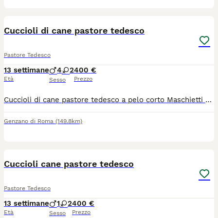
4
Cuccioli di cane pastore tedesco
Pastore Tedesco
13 settimane
4
2
400 €
Età
Prezzo
Sesso
Cuccioli di cane pastore tedesco a pelo corto Maschietti e femminucce disponibili. Padre cane pastore tedesco da mostra con pedigree e madre cane pastore tedesco da lavoro. Ottimi da compagnia e da guardia.
Genzano di Roma
(149.8km)
7
Cuccioli cane pastore tedesco
Pastore Tedesco
13 settimane
1
2
400 €
Età
Prezzo
Sesso