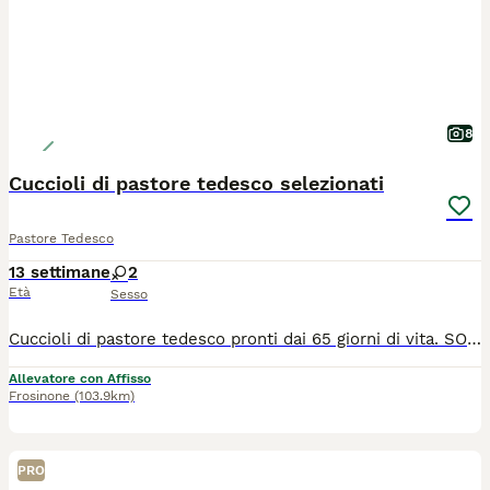
8
Cuccioli di pastore tedesco selezionati
Pastore Tedesco
13 settimane
2
Età
Sesso
Cuccioli di pastore tedesco pronti dai 65 giorni di vita. SOLO FEMMINE. Pelo corto e pelo lungo. Genitori lastrati per la displasia anche e gomiti e testati per la mielopatia degenerativa, con DNA depositato, massima qualifica in expo, addestrati all'utilità e difesa (ex-IPO) e selezionati. Saranno ceduti muniti di: - libretto sanitario (vaccinati e sverminati) - microchip e iscritti all'anagrafe canina - pedigree Enci - certificato di salute e copia referti esami genitori - contratto di cessione - kit-cucciolo e guida per la corretta gestione del cucciolo. I cuccioli cresceranno con la madre in ambiente ricco di stimoli e correttamente socializzati con persone, loro simili e gli altri animali presenti. Importante genealogia da bellezza/show (tra i loro avi sono presenti i più importanti esemplari della razza), indicati sia per vita in famiglia che per chi volesse intraprendere un percorso cinofilo, ossatura possente e colori marcati. NO perditempo o sognatori. Contattare solo se seriamente interessati! Allevamento amatoriale ENCI con gestione famigliare situato in provincia di Frosinone, visite esclusivamente previo appuntamento. COSTO ADEGUATO agli esemplari e spese sostenute.
Allevatore con Affisso
Frosinone
(103.9km)
PRO