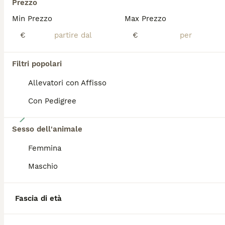
Prezzo
BOOST
Min Prezzo
Max Prezzo
€
€
Filtri popolari
Allevatori con Affisso
Con Pedigree
16
Sesso dell'animale
Cuccioli da esposizione
Femmina
Pastore Tedesco
Maschio
12 settimane
4
3
800 €
Età
Prezzo
Sesso
Fascia di età
Prestigiosa cucciolata da OTTO VON HAUS e DIANA DELL’ANTICA AECLANUM genitori entrambi lastrati Celemasche 0 e A entrambi DNA depositato. Disponibili a giorni. Ceduti con vaccinazioni sverminazione e pedigree secondo legge.