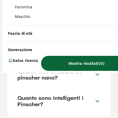
Femmina
Maschio
Quali sono i difetti dei
Pinscher?
Fascia di età
Il Pinscher nano abbaia
Generazione
molto?
Salva ricerca
Mostra risultati
(
0
)
Quanto vive in media un
pinscher nano?
Quanto sono intelligenti i
Pinscher?