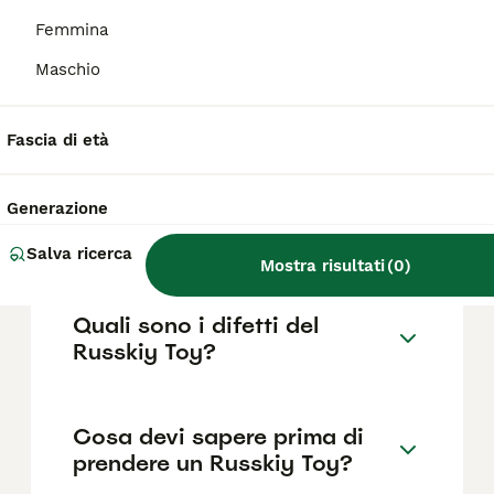
come il pedigree, la reputazione
dell'allevatore e la posizione.
Femmina
Maschio
Quanto dura la vita di un
Russkiy Toy?
Fascia di età
Generazione
Qual è il carattere del
Russkiy Toy?
Salva ricerca
Mostra risultati
(
0
)
Quali sono i difetti del
Russkiy Toy?
Cosa devi sapere prima di
prendere un Russkiy Toy?