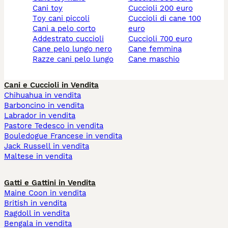
cani toy
cuccioli 200 euro
toy cani piccoli
cuccioli di cane 100
cani a pelo corto
euro
addestrato cuccioli
cuccioli 700 euro
cane pelo lungo nero
cane femmina
razze cani pelo lungo
cane maschio
Cani e Cuccioli in Vendita
Chihuahua in vendita
Barboncino in vendita
Labrador in vendita
Pastore Tedesco in vendita
Bouledogue Francese in vendita
Jack Russell in vendita
Maltese in vendita
Gatti e Gattini in Vendita
Maine Coon in vendita
British in vendita
Ragdoll in vendita
Bengala in vendita