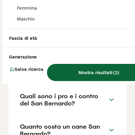
FAQ
Femmina
Maschio
Il San Bernardo è adatto ai
bambini?
Fascia di età
I San Bernardo sono noti per la loro natura
gentile, amichevole e affettuosa, e
Generazione
dimostrano un'eccezionale pazienza
soprattutto con i bambini. Sono molto fedeli
Salva ricerca
Mostra risultati
(
2
)
e apprezzano la compagnia della famiglia.
Quali sono i pro e i contro
del San Bernardo?
Quanto costa un cane San
Bernardo?