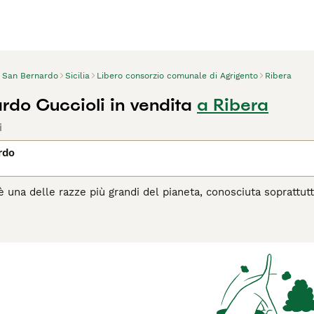
San Bernardo
Sicilia
Libero consorzio comunale di Agrigento
Ribera
rdo Cuccioli in vendita
a Ribera
i
rdo
è una delle razze più grandi del pianeta, conosciuta soprattu
acendo il San Bernardo si è guadagnato la nomea di gigante gen
e case di molte persone in tutto il mondo grazie alla loro nat
 di tutte le età.
agina di consigli sul San Bernardo
per informazioni su questa 