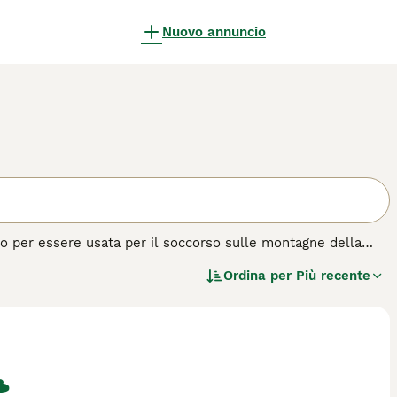
Nuovo annuncio
tto per essere usata per il soccorso sulle montagne della
tile. Questi cani affascinanti ed enormi hanno fatto breccia
Ordina per
Più recente
ura amichevole, paziente e affettuosa, soprattutto quando si
razza di cane.