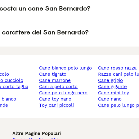
costa un cane San Bernardo?
l carattere del San Bernardo?
cane bianco pelo lungo
cane rosso razza
ccolo
cane tigrato
razze cani pelo l
ro cucciolo
cane marrone
cane grigio
cani a pelo corto
cane gigante
cane pelo lungo nero
cane mini toy
y bianco
cane toy nano
cane nano
ande
toy cani piccoli
cane pelo lungo 
Altre Pagine Popolari