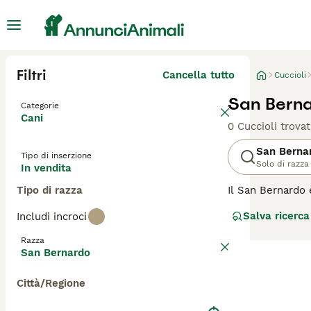
Filtri
Cancella tutto
Cuccioli
San Berna
Categorie
Cani
0 Cuccioli trovat
San Berna
Tipo di inserzione
Solo di razza
In vendita
Tipo di razza
Il San Bernardo 
Svizzera. Così f
Salva ricerca
Includi incroci
nei cuori e nell
tratta di bambini
Razza
San Bernardo
Leggi la
nostra p
Città/Regione