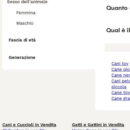
Sesso dell'animale
Quanto 
Femmina
Maschio
Qual è i
Fascia di età
Generazione
cani toy
cane pi
cane ne
cani pelo corto taglia
piccola
cane to
cane gr
Cani e Cuccioli in Vendita
Gatti e Gattini in Vendita