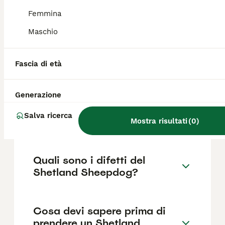
982€ ,anche se i prezzi possono variare in
base a fattori come il pedigree, la
Femmina
reputazione dell'allevatore e la posizione.
Maschio
Quanto dura la vita di un
Fascia di età
Shetland Sheepdog?
Generazione
Qual è il carattere del
Salva ricerca
Shetland Sheepdog?
Mostra risultati
(
0
)
Quali sono i difetti del
Shetland Sheepdog?
Cosa devi sapere prima di
prendere un Shetland