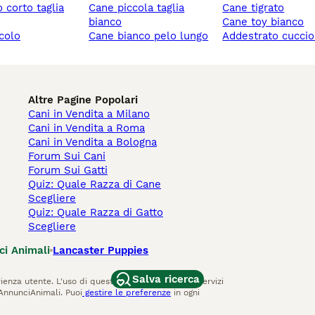
cane piccola taglia
cane tigrato
bianco
cane toy bianco
ccolo
cane bianco pelo lungo
addestrato cuccio
Altre Pagine Popolari
Cani in Vendita a Milano
Cani in Vendita a Roma
Cani in Vendita a Bologna
Forum Sui Cani
Forum Sui Gatti
Quiz: Quale Razza di Cane
Scegliere
Quiz: Quale Razza di Gatto
Scegliere
ci Animali
Lancaster Puppies
Salva ricerca
ienza utente. L'uso di questo sito Web e di altri servizi
AnnunciAnimali. Puoi
gestire le preferenze
in ogni