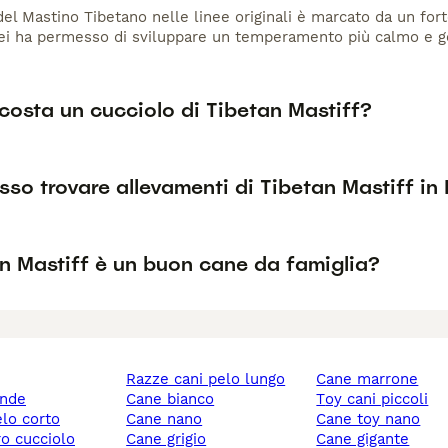
 del Mastino Tibetano nelle linee originali è marcato da un for
ei ha permesso di sviluppare un temperamento più calmo e gent
costa un cucciolo di Tibetan Mastiff?
so trovare allevamenti di Tibetan Mastiff in 
an Mastiff è un buon cane da famiglia?
razze cani pelo lungo
cane marrone
ande
cane bianco
toy cani piccoli
elo corto
cane nano
cane toy nano
ro cucciolo
cane grigio
cane gigante