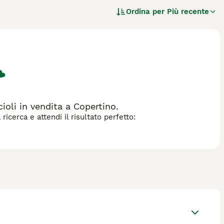
ano sembrare lenti e pesanti, sanno essere particolarmente
Ordina per
Più recente
lle prime armi perché anche se sono meravigliosi, hanno
arità con la razza.
a razza di cane.
oli in vendita a Copertino.
icerca e attendi il risultato perfetto: