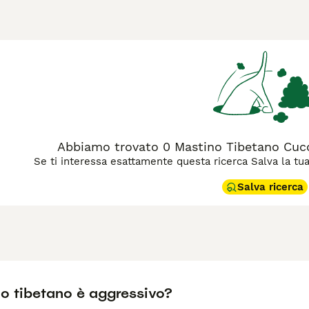
ta sulla schiena. Sono potenti, ben costruiti e sebbene poss
o. Non sono sicuramente una buona scelta per i proprietari a
e addestrati e gestiti con attenzione da qualcuno che ha famili
agina di consigli sul Tibetan Mastiff
per informazioni su quest
Abbiamo trovato 0 Mastino Tibetano Cucci
Se ti interessa esattamente questa ricerca Salva la tua r
Salva ricerca
no tibetano è aggressivo?