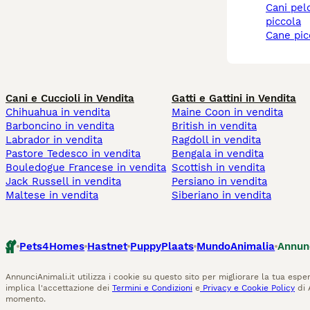
cani pelo corto taglia
piccola
cane pi
Cani e Cuccioli in Vendita
Gatti e Gattini in Vendita
Chihuahua in vendita
Maine Coon in vendita
Barboncino in vendita
British in vendita
Labrador in vendita
Ragdoll in vendita
Pastore Tedesco in vendita
Bengala in vendita
Bouledogue Francese in vendita
Scottish in vendita
Jack Russell in vendita
Persiano in vendita
Maltese in vendita
Siberiano in vendita
Pets4Homes
Hastnet
PuppyPlaats
MundoAnimalia
Annun
AnnunciAnimali.it utilizza i cookie su questo sito per migliorare la tua esper
implica l'accettazione dei
Termini e Condizioni
e
Privacy e Cookie Policy
di 
momento.