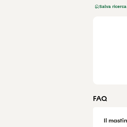
portano arrotola
Salva ricerca
veloci al bisogn
bisogno di esser
Leggi la
nostra p
FAQ
Il masti