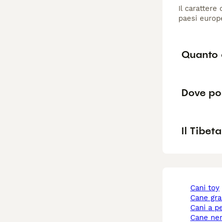
Il carattere
paesi europ
Quanto 
Dove pos
Il Tibet
cani toy
cane gr
cani a p
cane ne