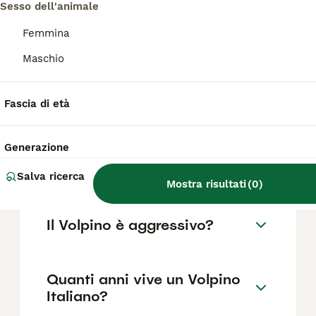
minimo di circa 700-800 euro, che può
Sesso dell'animale
aumentare a seconda del pedigree e delle
caratteristiche specifiche dell'esemplare.
Femmina
Maschio
Quali sono i difetti del
Volpino Italiano?
Fascia di età
Generazione
Il Volpino soffre la
solitudine?
Salva ricerca
Mostra risultati
(
0
)
Il Volpino è aggressivo?
Quanti anni vive un Volpino
Italiano?