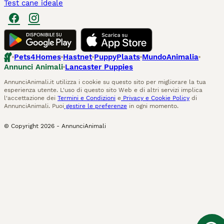
Test cane ideale
Pets4Homes
Hastnet
PuppyPlaats
MundoAnimalia
Annunci Animali
Lancaster Puppies
AnnunciAnimali.it utilizza i cookie su questo sito per migliorare la tua
esperienza utente. L'uso di questo sito Web e di altri servizi implica
l'accettazione dei
Termini e Condizioni
e
Privacy e Cookie Policy
di
AnnunciAnimali. Puoi
gestire le preferenze
in ogni momento.
© Copyright
2026
-
AnnunciAnimali