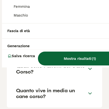
Femmina
Maschio
Cane Corso può vivere in
casa?
Fascia di età
Quanti cuccioli partorisce un
Generazione
Cane Corso?
Salva ricerca
Mostra risultati
(
1
)
Quali sono i difetti del Cane
Corso?
Quanto vive in media un
cane corso?