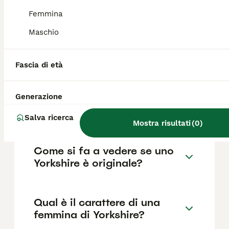
come il pedigree, la reputazione
dell'allevatore e la posizione.
Femmina
Maschio
Quali sono i difetti dello
Yorkshire?
Fascia di età
Generazione
Quanti anni vive uno
Yorkshire?
Salva ricerca
Mostra risultati
(
0
)
Come si fa a vedere se uno
Yorkshire è originale?
Qual è il carattere di una
femmina di Yorkshire?