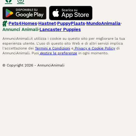
Pets4Homes
Hastnet
PuppyPlaats
MundoAnimalia
Annunci Animali
Lancaster Puppies
AnnunciAnimali.it utilizza i cookie su questo sito per migliorare la tua
esperienza utente. L'uso di questo sito Web e di altri servizi implica
l'accettazione dei
Termini e Condizioni
e
Privacy e Cookie Policy
di
AnnunciAnimali. Puoi
gestire le preferenze
in ogni momento.
© Copyright
2026
-
AnnunciAnimali