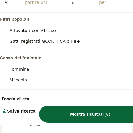
€
€
SIAMESI
Filtri popolari
Siamese
Allevatori con Affisso
5 settimane
3
3
Gatti registrati GCCF, TICA o FIFe
Età
Sesso
Ho la disponibilità di cuccioli siamesi femmine e maschi,sono entrambi da genitori siamesi per più info contattatemi in privato
Sesso dell'animale
Padova
Femmina
(125.9km)
Maschio
2
Gattini siamesi Tabby
Fascia di età
Siamese
Salva ricerca
Mostra risultati
(
5
)
13 settimane
2
2
230 €
Età
Prezzo
Sesso