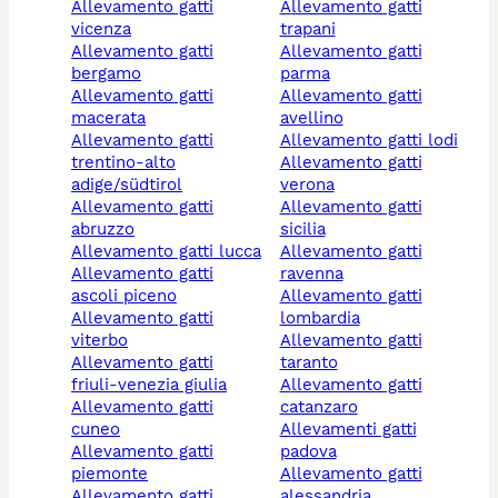
allevamento gatti
allevamento gatti
vicenza
trapani
allevamento gatti
allevamento gatti
bergamo
parma
allevamento gatti
allevamento gatti
macerata
avellino
allevamento gatti
allevamento gatti lodi
trentino-alto
allevamento gatti
adige/südtirol
verona
allevamento gatti
allevamento gatti
abruzzo
sicilia
allevamento gatti lucca
allevamento gatti
allevamento gatti
ravenna
ascoli piceno
allevamento gatti
allevamento gatti
lombardia
viterbo
allevamento gatti
allevamento gatti
taranto
friuli-venezia giulia
allevamento gatti
allevamento gatti
catanzaro
cuneo
allevamenti gatti
allevamento gatti
padova
piemonte
allevamento gatti
allevamento gatti
alessandria