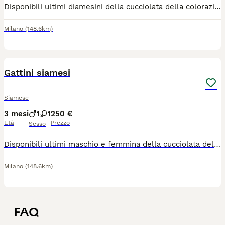
Disponibili ultimi diamesini della cucciolata della colorazione tabby point I gattini si cedono in regola coi primi trattamenti preventivi , genitori testati per fiv/felv negativi Adatti ai bambini, coccoloni e giocherelloni ,sporcano nella lettiera, svezzati con umido e croccantini, di due mesi subito ,disponibili a Milano
Milano
(148.6km)
1
Gattini siamesi
Siamese
3 mesi
1
1
250 €
Età
Prezzo
Sesso
Disponibili ultimi maschio e femmina della cucciolata della colorazione siamesi tabby point, genitori siamesi testati fiv / felv negativi I gattini si cedono in regola coi primi trattamenti preventivi, dolci e coccoloni. Abitiati ai tiragraffi e all'uso della cassetta igienica, svezzati con umido e croccantini, subito disponibili di due mesi a Milano
Milano
(148.6km)
FAQ