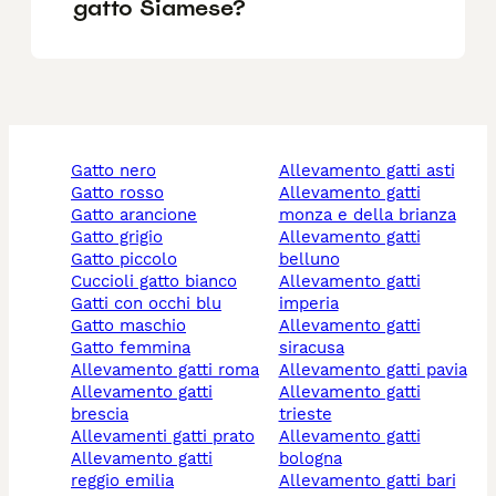
gatto Siamese?
gatto nero
allevamento gatti asti
gatto rosso
allevamento gatti
gatto arancione
monza e della brianza
gatto grigio
allevamento gatti
gatto piccolo
belluno
cuccioli gatto bianco
allevamento gatti
gatti con occhi blu
imperia
gatto maschio
allevamento gatti
gatto femmina
siracusa
allevamento gatti roma
allevamento gatti pavia
allevamento gatti
allevamento gatti
brescia
trieste
allevamenti gatti prato
allevamento gatti
allevamento gatti
bologna
reggio emilia
allevamento gatti bari