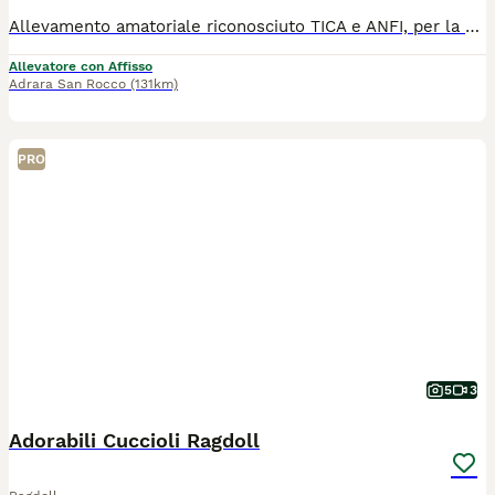
Allevamento amatoriale riconosciuto TICA e ANFI, per la selezione del Ragdoll, vende ad appassionati ed intenditori bellissimi cuccioli selezionati di ottima genealogia. I cuccioli vengono allevati in famiglia per lo sviluppo del migliore imprinting e della dolcezza del loro carattere. Vengono ceduti dopo le opportune sverminazioni, i vaccini previsti e la visita di controllo del veterinario.
Allevatore con Affisso
Adrara San Rocco
(131km)
PRO
5
3
Adorabili Cuccioli Ragdoll