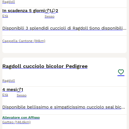
Ragdoll
In scadenza 5 giorni
1
2
Età
Sesso
Disponibili 3 splendidi cuccioli di Ragdoll Sono disponibili 3 meravigliosi cuccioli di Ragdoll, allevati con passione, competenza e la massima attenzione al loro benessere. Da 19 anni alleviamo questa splendida razza in modo professionale, selezionando con cura i riproduttori per garantire salute, equilibrio caratteriale e rispetto dello standard di razza. I cuccioli saranno ceduti con: - Pedigree - Test genetici dei genitori - Contratto di vendita - Garanzia sanitaria - Libretto sanitario con vaccinazioni e trattamenti antiparassitari eseguiti - Microchip e certificazione veterinaria di buona salute I nostri cuccioli crescono in ambiente familiare, ben socializzati e abituati al contatto con le persone, per favorire un inserimento sereno nella nuova casa. Cerchiamo famiglie responsabili che desiderino accogliere un Ragdoll allevato con serietà, esperienza e amore. Per maggiori informazioni, foto e video dei cuccioli, non esitate a contattarci. Saremo lieti di rispondere a ogni domanda e di accompagnarvi nella scelta del vostro futuro compagno di vita.
Cappella Cantone
(94km)
5
Ragdoll cucciolo bicolor Pedigree
Ragdoll
4 mesi
1
Età
Sesso
Disponibile bellissimo e simpaticissimo cucciolo seal bicolor con Pedigree. Genitori testati per le malattie genetiche tutte negative. Viene consegnato con Pedigree, libretto con 2 vaccinazioni, starter kit.
Allevatore con Affisso
Gatteo
(146.6km)