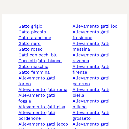
gatto grigio
allevamento gatti lodi
gatto piccolo
allevamento gatti
gatto arancione
frosinone
gatto nero
allevamento gatti
gatto rosso
messina
gatti con occhi blu
allevamento gatti
cuccioli gatto bianco
ravenna
gatto maschio
allevamento gatti
gatto femmina
firenze
allevamento gatti
allevamento gatti
torino
palermo
allevamento gatti roma
allevamento gatti
allevamento gatti
biella
foggia
allevamento gatti
allevamento gatti pisa
milano
allevamento gatti
allevamento gatti
pordenone
grosseto
allevamento gatti lecco
allevamento gatti