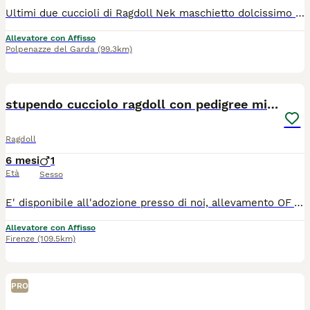
Ultimi due cuccioli di Ragdoll Nek maschietto dolcissimo chocolat mitted e Nala Neve femmina chocolat tabby bicolore aspettano una famiglia che li ami per sempre, vengono ceduti completamente vaccinata con doppia trivalente sverminati chippati con chip termico documenti in regola genitori testati genicamente e fiv felv negativi gruppo sanguigno A...viene fatto regolare contratto di cessione con passaggio di proprietà incluso e kit cuccioli in omaggio kit Royal canin...hanno un carattere splendido manipolati accuratamente sin dalla nascita
Allevatore con Affisso
Polpenazze del Garda
(99.3km)
3
stupendo cucciolo ragdoll con pedigree ministerial
Ragdoll
6 mesi
1
Età
Sesso
E' disponibile all'adozione presso di noi, allevamento OF VILLA DESIRE RAGDOLLS bellissimo cucciolo con occhi come zaffiri, nel colore seal bicolore, è figlio di Grandi Campioni Internazionali. Il suo carattere è dolcissimo, affettuoso e interagisce sempre con noi umani, speciale e adorabile. Proviene da linee genetiche di grande qualità e puo' essere adottato. E' ceduto con pedigree ministeriale, libretto sanitario, sverminazioni e con vaccinazione pentavalente completa. I genitori sono testati per le piu' gravi malattie genetiche ed infettive quali, HCM, PKD, Fiv e FeLV e saranno rilasciate copie dei certificati ai nuovi proprietari. I cuccioli sono amati ed educati e socializzati al contatto umano, crescono nella nostra famiglia e potrà essere visibile presso di noi su appuntamento. Per altre info e foto pregasi prendere contatto w.app con noi.
Allevatore con Affisso
Firenze
(109.5km)
PRO