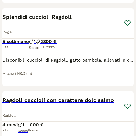
7
1
Splendidi cuccioli Ragdoll
Ragdoll
5 settimane
1
2
800 €
Età
Prezzo
Sesso
Disponibili cuccioli di Ragdoll, gatto bambola, allevati in casa. Socializzati anche con cani. Carattere dolce e affettuoso.
Milano
(148.3km)
4
1
Ragdoll cuccioli con carattere dolcissimo
Ragdoll
4 mesi
1
1000 €
Età
Prezzo
Sesso