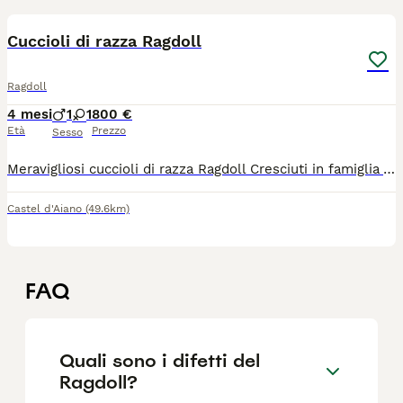
6
Cuccioli di razza Ragdoll
Ragdoll
4 mesi
1
1
800 €
Età
Prezzo
Sesso
Meravigliosi cuccioli di razza Ragdoll Cresciuti in famiglia Vaccinati Sverminati Con microchip Eseguito trattamento antiparassitario Pedigree ANDI certificato genealogico
Castel d'Aiano
(49.6km)
FAQ
Quali sono i difetti del
Ragdoll?