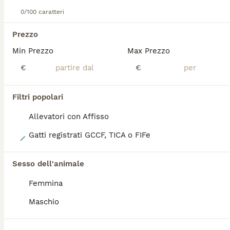
0/100 caratteri
PRO
Prezzo
Min Prezzo
Max Prezzo
€
€
Filtri popolari
Allevatori con Affisso
13
Gatti registrati GCCF, TICA o FIFe
Cuccioli Ragdoll
Sesso dell'animale
Ragdoll
Femmina
13 settimane
2
1
750 €
Maschio
Età
Prezzo
Sesso
Cuccioli ragdoll meravigliosi disponibili dal 10 agosto al compimento del terzo mese,saranno sverminati,vaccinati,con i test dei genitori per fiv e felv ,eseguiti anche i controlli per le malattie genetiche HCM e PDK .allevati esclusivamente in famiglia abituati a lettiera e tiragraffi non li cedo a commercianti né allevatori per info scrivetemi pure su whatsapp grazie mille.