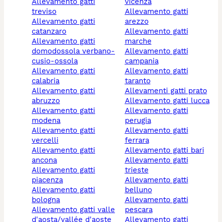
allevamento gatti
vicenza
treviso
allevamento gatti
allevamento gatti
arezzo
catanzaro
allevamento gatti
allevamento gatti
marche
domodossola verbano-
allevamento gatti
cusio-ossola
campania
allevamento gatti
allevamento gatti
calabria
taranto
allevamento gatti
allevamenti gatti prato
abruzzo
allevamento gatti lucca
allevamento gatti
allevamento gatti
modena
perugia
allevamento gatti
allevamento gatti
vercelli
ferrara
allevamento gatti
allevamento gatti bari
ancona
allevamento gatti
allevamento gatti
trieste
piacenza
allevamento gatti
allevamento gatti
belluno
bologna
allevamento gatti
allevamento gatti valle
pescara
d'aosta/vallée d'aoste
allevamento gatti