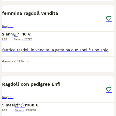
4
femmina ragdoll vendita
Ragdoll
2 anni
1
10 €
Età
Prezzo
Sesso
fattrice ragdoll in vendita la gatta ha due anni è uno splendido esemplare di ragdoll Pedigree anfi e afef, complete vaccinazioni, microchip, razza purissima da più di tre generazioni sia da parte di padre che di madre ha già avuto una cuccioalta di 5 piccoli meravigliosi venduti subito. trattativa riservata l'animale può essere vendata anche in alernativa come animale da compagnia 3339573718
Genova
(142.9km)
7
Ragdoll con pedigree Enfi
Ragdoll
5 mesi
1
1
1100 €
Età
Prezzo
Sesso