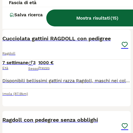
Fascia di età
Modena
(19.5km)
Salva ricerca
Mostra risultati
(
15
)
4
Cucciolata gattini RAGDOLL con pedigree
Ragdoll
7 settimane
3
1000 €
Età
Prezzo
Sesso
Disponibili bellissimi gattini razza Ragdoll, maschi nei colore blue lynx bicolor, blue mitted e blue bicolor, tre mesi compiuti, pronti per andare in una nuova casa. Carattere dolce, equilibrato e socievole, tipico della razza. I cuccioli sono completi di Pedigree ministeriale AGI-WCF, Microchip, doppio vaccino, sverminazioni, libretto sanitario e passaggio di proprietà. Ci troviamo ad Imola (BO) Per informazioni, foto, disponibilità o per fissare una visita: WhatsApp 3356236300
Imola
(87.9km)
7
Ragdoll con pedegree senza obblighi