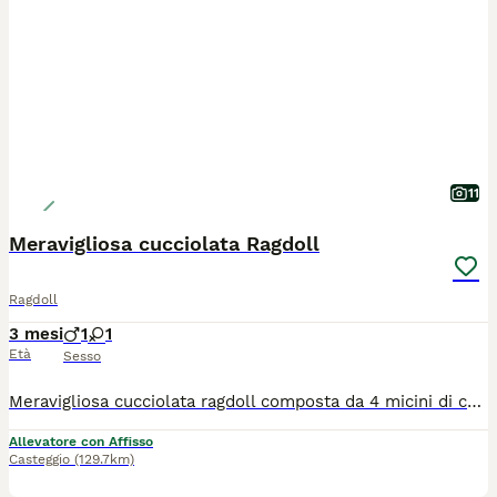
11
Meravigliosa cucciolata Ragdoll
Ragdoll
3 mesi
1
1
Età
Sesso
Meravigliosa cucciolata ragdoll composta da 4 micini di cui disponibili una femmina seal colourpoint e un maschio choco mitted. I cuccioli sono riservabili e potranno raggiungere la nuova famiglia intorno al 10 di luglio 2026. I gattini avranno pedigree enfi,microchip, vaccinazioni,certificato di buona salute,sverminazione,esame parassitologico con giardia negativo,esami genetici dei genitori,contratto di cessione e kit alla partenza. I micini per le loro qualità sono adatti alla pet therapy. Non sono in regalo. Per qualsiasi informazione non esitate a contattarci. Visite previo appuntamento.
Allevatore con Affisso
Casteggio
(129.7km)