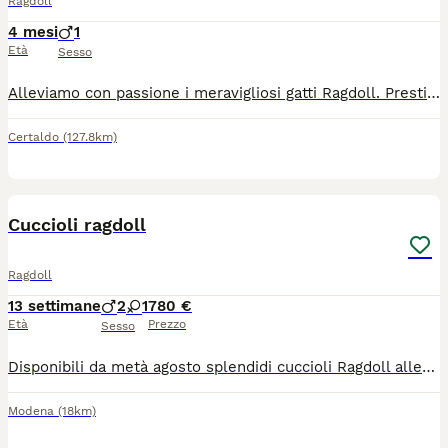
Ragdoll
4 mesi
1
Età
Sesso
Alleviamo con passione i meravigliosi gatti Ragdoll. Prestiamo particolare attenzione alla socializzazione dei cuccioli e degli adulti e al loro benessere psicofico. I nostri Ragdoll hanno il temperamento dolce e fiducioso tipico della razza. I cuccioli verranno ceduti con pedigree ministeriale, libretto sanitario, vaccinazioni, test genetici dei genitori e felv fiv negativi Se cerchi un cucciolo speciale contattaci Allevamento Legendoll Toscana
Certaldo
(127.8km)
7
1
Cuccioli ragdoll
Ragdoll
13 settimane
2
1
780 €
Età
Prezzo
Sesso
Disponibili da metà agosto splendidi cuccioli Ragdoll allevati esclusivamente in casa genitori visibili testati fiv felv hcm e pdk .i cuccioli si possono già conoscere e dopo reciproca conoscenza eventualmente prenotare massima serietà mantengo i contatti nel tempo e resto sempre a disposizione per seguire la crescita dei piccoli .non li cedo assolutamente a commercianti o allevatori .per info foto e video scrivimi Pure anche su whatsapp
Modena
(18km)