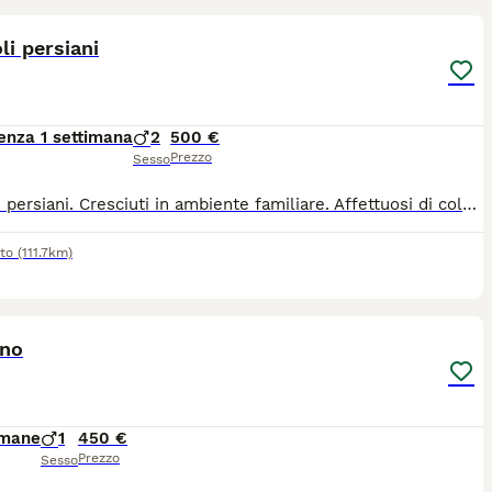
li persiani
enza 1 settimana
2
500 €
Prezzo
Sesso
Cuccioli persiani. Cresciuti in ambiente familiare. Affettuosi di colore bianco e nero. Genitori visibili. Test genetici negativi. Completamente vaccinati
to
(111.7km)
4
ano
imane
1
450 €
Prezzo
Sesso