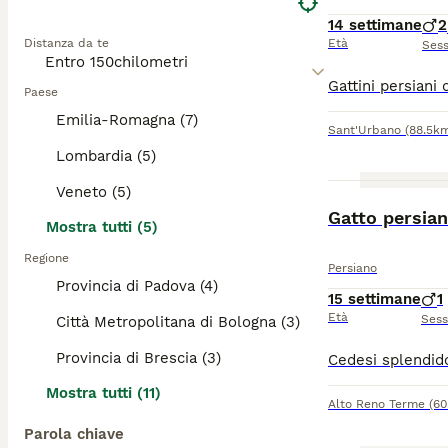
14 settimane
2
Distanza da te
Età
Ses
Paese
Emilia-Romagna (7)
Sant'Urbano
(88.5k
Lombardia (5)
Veneto (5)
Gatto persia
Mostra tutti (5)
Regione
Persiano
Provincia di Padova (4)
15 settimane
1
Età
Ses
Città Metropolitana di Bologna (3)
Provincia di Brescia (3)
Mostra tutti (11)
Alto Reno Terme
(60
Parola chiave