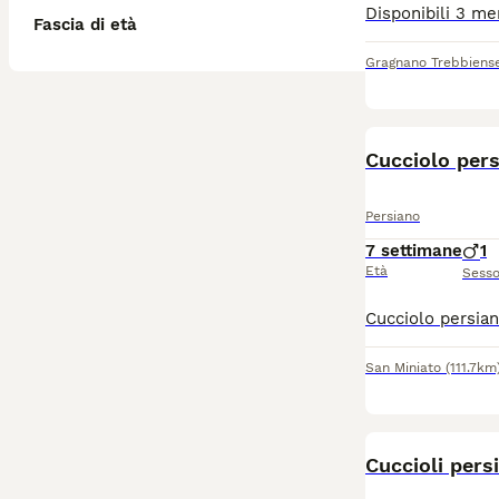
Fascia di età
Gragnano Trebbiens
Cucciolo per
Persiano
7 settimane
1
Età
Sess
San Miniato
(111.7km
Cuccioli pers