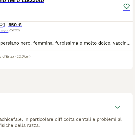
no nero cucciolo
1
650 €
Prezzo
Sesso
si cede persiano nero, femmina, furbissima e molto dolce. vaccinata sverminata con trattamento antipulci. Genitori testati fiv/felv pkd visibili.
io d'Enza
(22.3km)
chicefale, in particolare difficoltà dentali e problemi al
isiche della razza.