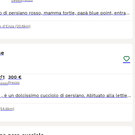
Prezzo
Sesso
Cucciolo di persiano rosso, mamma tortie, papà blue point, entrambi visibili con test pkd e fiv/felv. maschio , vivace coccolone in perfetta salute (sono 3 fratelli). Nato il 15/05/26
io d'Enza
(20.6km)
6
se
1
300 €
Prezzo
esso
Matisse , è un dolcissimo cucciolo di persiano. Abituato alla lettiera e al tiragraffi. Cresciuto in ambiente domestico con la mamma e i fratellini. Si cede sverminato,vaccinato e svezzato
(54.6km)
2