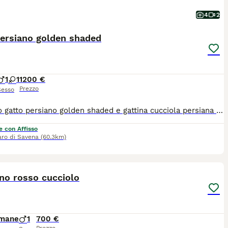
4
2
persiano golden shaded
1
1
1200 €
Prezzo
Sesso
cucciolo gatto persiano golden shaded e gattina cucciola persiana golden shaded da prestigioso allevamento , pedigree Anfi gatti nati il 17 marzo 2026 sono sottoposti a controlli sanitari trattamenti anti funghi pulci e vermi i genitori sono testati contro le principali malattie mangiano cibo di qualità ed integratori . seguiamo le famiglie che prendono i ns gatti durante tutta la vita del micio per indicazioni su alimentazione e condigli di gestione e sanitari. Non fatevi fuor viare da chi cede senza vaccini ne controlli sanitari i gatti vanno tenuti bene e curati e ci insegneremo come farlo al meglio. Pluriennale esperienza , gatti figli di campioni da esposizione pluripremiati
e con Affisso
aro di Savena
(60.3km)
4
no rosso cucciolo
imane
1
700 €