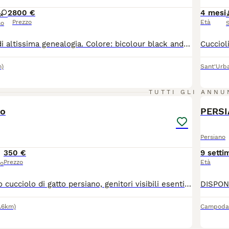
2
800 €
4 mesi
Prezzo
Età
so
Gattini persiani di altissima genealogia. Colore: bicolour black and white sono nati 28/04/2026 e saranno disponibili 28/07/2026 con la doppia sverminazione, doppio vaccino, controlli dal veterinario, passaggio di proprietà, pedigree Anfi. Carattere meraviglioso.
m)
Sant'Urb
3
TUTTI GLI ANNU
no
PERSI
Persiano
350 €
9 setti
Prezzo
Età
so
Cedesi splendido cucciolo di gatto persiano, genitori visibili esenti da FIV e FELV ; mamma chincillà silver , il papà persiano Himalayano tabby. Il cucciolo è nato il 20 Aprile 2026 , carattere dolce e affettuoso, cresciuti in ambiente domestico con cura e mangimi di alta qualità. Il cucciolo verrà ceduto con il vaccino trivalente, visita veterinaria, libretto sanitario, sverminato , abituato alla lettiera e al tira graffi . Per maggiori informazioni contattatemi.
.6km)
Campoda
7