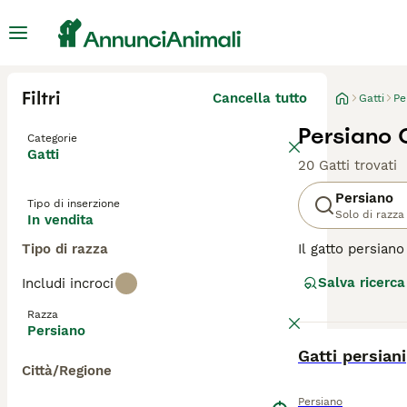
Filtri
Cancella tutto
Gatti
Pe
Persiano G
Categorie
Gatti
20 Gatti trovati
Persiano
Tipo di inserzione
Solo di razza
In vendita
Tipo di razza
Il gatto persian
pelo lungo e fl
Salva ricerca
Includi incroci
intelligenti, am
cui si sono fatt
Razza
compagnia.
Persiano
BOOST
Gatti persiani
Leggi la
nostra p
Città/Regione
Persiano