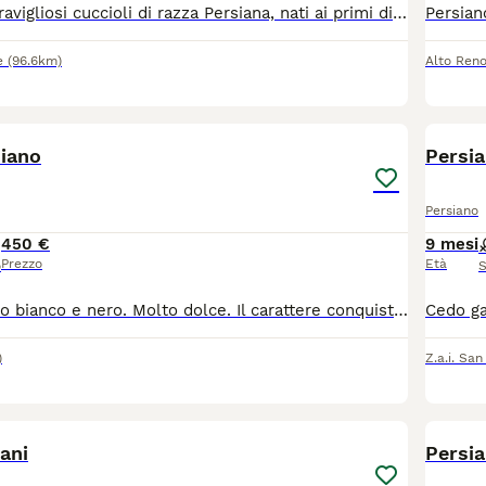
Disponibili 3 meravigliosi cuccioli di razza Persiana, nati ai primi di giugno: 2 maschietti e 1 femminuccia. ✨ Papà di alta genealogia ✨ Splendido pelo folto e caratteristico musetto persiano ✨ Cresciuti in ambiente familiare, abituati al contatto con le persone ✨ Già abituati all’uso della lettiera Cuccioli sani, socievoli e bellissimi, pronti per trovare una nuova famiglia amorevole. 📩 Per informazioni e foto/video aggiuntivi contattatemi in privato. 3287597498
e
(96.6km)
Alto Ren
2
siano
Persia
Persiano
450 €
9 mesi
Prezzo
Età
o
S
Cucciolo persiano bianco e nero. Molto dolce. Il carattere conquista. Molto bello vaccinato e sveminato
)
Z.a.i. San
29
2
iani
Persia