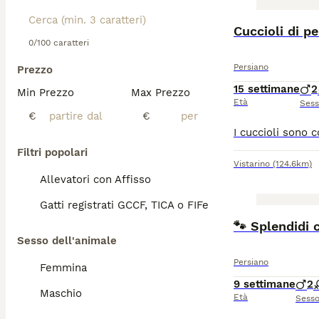
Cuccioli di p
0/100 caratteri
Persiano
Prezzo
15 settimane
2
Min Prezzo
Max Prezzo
Età
Ses
€
€
Filtri popolari
Vistarino
(124.6km)
Allevatori con Affisso
Gatti registrati GCCF, TICA o FIFe
🐾 Splendidi 
Sesso dell'animale
Persiano
Femmina
9 settimane
2
Maschio
Età
Sess