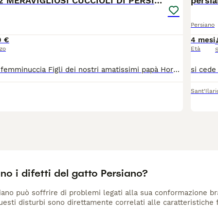
DISPONIBILI 2 MERAVIGLIOSI CUCCIOLI DI PERSIANO
persia
Persiano
0 €
4 mesi
zo
Età
1 maschietto e 1 femminuccia Figli dei nostri amatissimi papà Horus (persiano chincillà golden con pedigree) e mamma Udja (persiano tuxedo)Nati il 22 marzo, crescono in casa con noi come veri figli, tra coccole, giochi e tantissimo contatto umano Sono micetti dolcissimi, equilibrati e super coccoloni, già abituati alla lettiera e svezzati a 35 giorni. Cresciuti esclusivamente in ambiente domestico Abituati alle persone e alla vita in famiglia Carattere dolce e affettuoso Cedibili sverminati, vaccinati, non prima dei 2 mesi e mezzo, per rispettare i loro tempi di crescita
Sant'Ilar
no i difetti del gatto Persiano?
siano può soffrire di problemi legati alla sua conformazione bra
esti disturbi sono direttamente correlati alle caratteristiche f