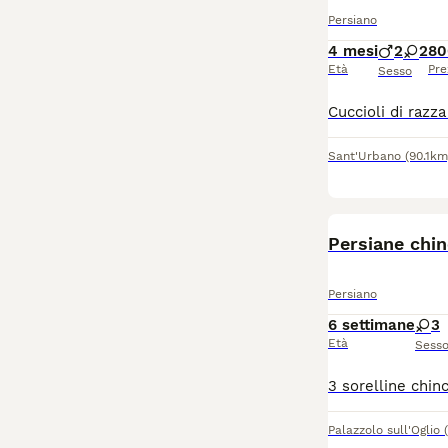
Persiano
4 mesi
2
2
80
Età
Pre
Sesso
Sant'Urbano
(90.1km
Persiane chin
Persiano
6 settimane
3
Età
Sess
Palazzolo sull'Oglio