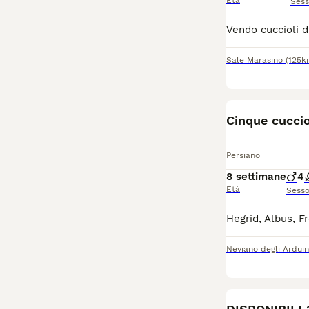
Età
Ses
Sale Marasino
(125k
Cinque cuccio
Persiano
8 settimane
4
Età
Sess
Neviano degli Arduin