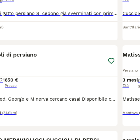
Prezzo
Età
so
Vendo cuccioli di gatto persiano Si cedono già sverminati con prima vaccinazione fatta e libretto sanitario Sono già abituati alla lettiera e a mangiare da soli Il prezzo è trattabile
m)
Sant'Ilar
18
li di persiano
Matis
Persiano
1
650 €
3 mesi
Prezzo
Età
o
S
Hegrid, Albus, Fred, George e Minerva cercano casa! Disponibile cucciolata di cinque gattini persiani nati il 11/06. Quattro maschietti ed una femminuccia, verranno ceduti a compimento dell'età adeguata con doppia vaccinazione, sverminazione e libretto sanitario in regola. Genitori visibili e testati FIV/FELV negativi. Crescono liberi in ambiente familiare, ben socializzati e a contatto con altri animali. Per venirli a conoscere, per informazioni o altre foto e/o video non esitate a contattarmi al 3519782275 tramite WHATSAPP.
i
(31.9km)
Mantova
11
1