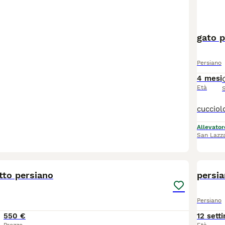
gato 
Persiano
4 mesi
Età
Allevator
San Lazz
6
atto persiano
persia
Persiano
550 €
12 sett