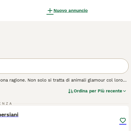
Nuovo annuncio
ona ragione. Non solo si tratta di animali glamour col loro
lce. Sono di dimensioni medio-grandi e, sebbene siano
Ordina per
Più recente
eravigliosamente espressivi, che è solo uno dei motivi per
perché sono ancora molto popolari in Italia come animali da
4
1
ENZA
ST
persiani
 di gatto.