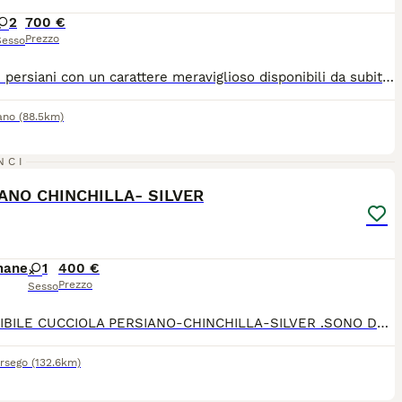
2
700 €
Prezzo
Sesso
Cuccioli persiani con un carattere meraviglioso disponibili da subito. Vaccinazione completa, tutti trattamenti fatti ,microchip, passaggio di proprietà, pedigree Anfi. Per qualsiasi domanda scrivetemi. Con un prezzo speciale.
ano
(88.5km)
12
1
NCI
ANO CHINCHILLA- SILVER
mane
1
400 €
Prezzo
Sesso
DISPONIBILE CUCCIOLA PERSIANO-CHINCHILLA-SILVER .SONO Dolcissima, amante delle coccole,abituata alla lettiera.I gattina va a casa nuova con libretto sanitario con primo vaccino e la sverminazione.Genitori visibili testati FIV-FELV - negattivi
rsego
(132.6km)
2