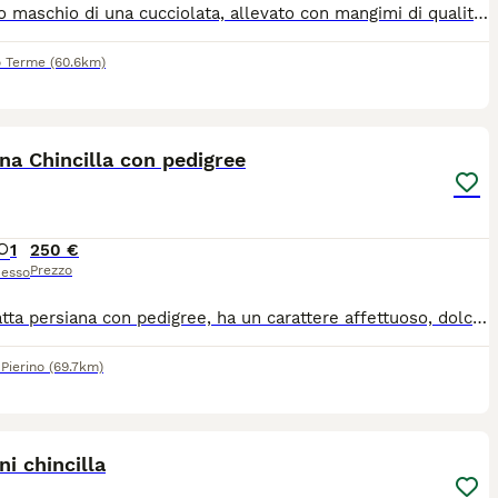
Persiano maschio di una cucciolata, allevato con mangimi di qualità, abituato alla lettiera e al tira graffi, cedesi al compimento di 3 mesi(già fatti). Entrambi i genitori sono di mia proprietà è stato allevato con molta cura e coccole. Verrà ceduto avendo fatto: vaccino trivalente, sverminazione e antiparassitario. Sono disponibile per qualsiasi informazione.
o Terme
(60.6km)
6
na Chincilla con pedigree
1
250 €
Prezzo
esso
Cedo gatta persiana con pedigree, ha un carattere affettuoso, dolce e giocherellona essendo ancora piccola. Solo ad amanti degli animali e no perditempo.
 Pierino
(69.7km)
7
1
ni chincilla