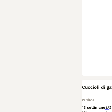
Cuccioli di g
Persiano
13 settimane
2