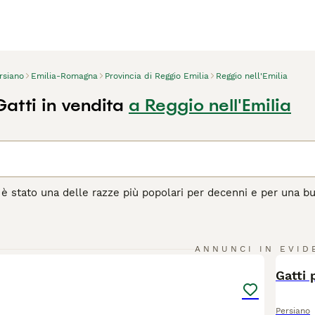
rsiano
Emilia-Romagna
Provincia di Reggio Emilia
Reggio nell'Emilia
atti in vendita
a Reggio nell'Emilia
o è stato una delle razze più popolari per decenni e per una bu
uente, ma vantano anche di avere una natura estremamente do
ano pensare alle cose prima di agire. I persiani hanno occhi m
i strada nei cuori e nelle case dei gattari di tutto il mondo e 
17
ANNUNCI IN EVID
BOO
Gatti 
agina di consigli sul Persiano
per informazioni su questa razza
Persiano