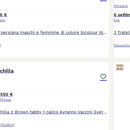
Persiano
0 €
6 setti
zzo
Età
Cuccioli di razza persiana maschi e femmine di colore bicolour black and white con carattere meraviglioso disponibili a partire da 3 luglio. Con la doppia sverminazione doppio vaccino, passaggio di proprietà, Pedigree Anfi. Per qualsiasi domanda contattatemi.
)
Palazzolo 
6
2
PRO
chilla
550 €
Prezzo
o
3 sorelline chinchilla 2 Brown tabby 1 calico Avranno Vaccini Sverminazione Visite frequenti dal veterinario Microchip Test fiv, felv e pkd genitori negativi Abituati alla lettiera Carattere dolcissimo
(120.8km)