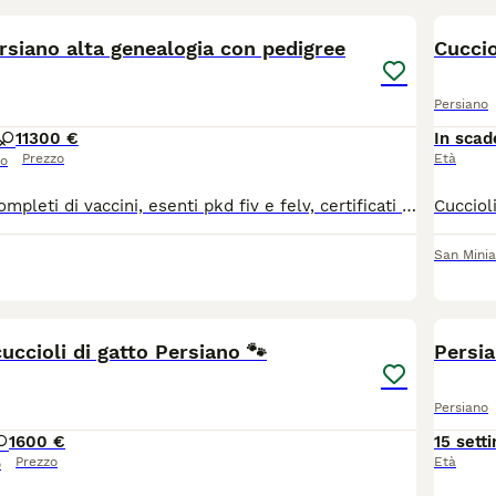
ersiano alta genealogia con pedigree
Cuccio
Persiano
1
1300 €
In scad
Prezzo
Età
so
I cuccioli sono completi di vaccini, esenti pkd fiv e felv, certificati di buona salute, libretto sanitario, pedigree AFSI, altissima genealogia, allevamento riconosciuto WCF, no perditempo o curiosi, consulenza h24. I piccoli hanno un carattere dolcissimo e verranno consegnati direttamente da me. È gradita la presentazione.
San Minia
3
cuccioli di gatto Persiano 🐾
Persi
Persiano
1
600 €
15 sett
Prezzo
Età
o