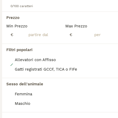
0/100 caratteri
PRO
Prezzo
Min Prezzo
Max Prezzo
€
€
Filtri popolari
Allevatori con Affisso
10
Gatti registrati GCCF, TICA o FIFe
British golden shorthair
Sesso dell'animale
British
Femmina
9 settimane
3
950 €
Età
Prezzo
Sesso
Maschio
L'allevamento TudoriCat dispone dei meravigliosi cuccioli BRITISH GOLDEN SHORTHAIR di una razza e colorazione molto rara e ricercata In Italia. I gattini sono cresciuti in casa con noi per garantire un carattere dolcissimo, socievole ed equilibrato. SALUTE E GARANZIE DEI GENITORI I nostri riproduttori sono selezionati con la massima attenzione alla salute e dotati di certificati ufficiali, PKD-negativo,fiv/felv-negativo,ECOCARDIO PERFETTO!