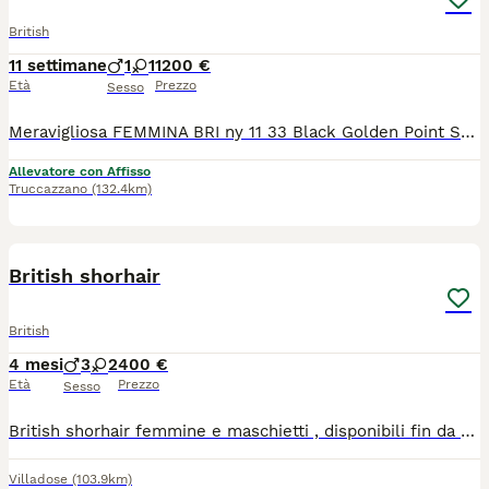
British
11 settimane
1
1
1200 €
Età
Prezzo
Sesso
Meravigliosa FEMMINA BRI ny 11 33 Black Golden Point Shaded e meraviglioso maschio ny 11 Black Golden Shaded. Pedigree ENFI PKD negativo , libretto sanitario, doppio vaccino, microchip. Genitori testati FIV/Felv negativi, PKD negativo. Per info 3488077518 Miss Candy
Allevatore con Affisso
Truccazzano
(132.4km)
4
British shorhair
British
4 mesi
3
2
400 €
Età
Prezzo
Sesso
British shorhair femmine e maschietti , disponibili fin da subito con libretto sanitario vaccino e sverminazione . Abbiamo due colori , blu e lillac.
Villadose
(103.9km)