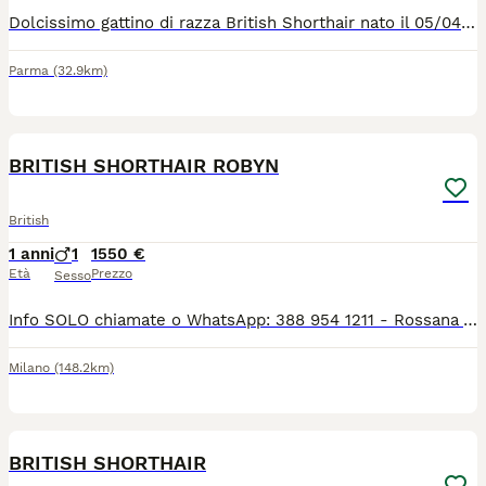
Dolcissimo gattino di razza British Shorthair nato il 05/04/26 . Colore black golden cincilla ny12. È possibile venire a vedere .Per appuntamento contattatemi tramite WhatsApp . Genitori di pura razza mamma British Shorthair golden chell ny12, papà British Shorthair golden Chell ny 12 entrambi con Pedigree di alta genealogia linea oro . Al momento di consegna gattino avra: *controlli veterinario , *vaccinazione , *libretto sanitario personale, *test FIV, FELV, *completamente autonomo Per qualsiasi info, video appuntamento contattatemi tramite WhatsApp 3314328169
Parma
(32.9km)
5
BRITISH SHORTHAIR ROBYN
British
1 anni
1
1550 €
Età
Prezzo
Sesso
Info SOLO chiamate o WhatsApp: 388 954 1211 - Rossana Allevamento Silvestro Club ENFI Il nostro splendido Robin, British Shorthair, nato il 21.08.2024, è disponibile come STALLONE PER RIPRODUZIONE. - Pedigree ENFI - Gruppo sanguigno B - Test FIV, FeLV e PKD negativi - Portatore di cinnamon Robin ha un carattere dolce, affettuoso e coccolone. È già papà di numerosi splendidi cuccioli. È un gatto che non marca il territorio ed è abituato a convivere con altri gatti. Purtroppo, nel nostro allevamento gli altri maschi hanno iniziato ad aggredirlo e, per il suo benessere, abbiamo deciso di trovargli una nuova sistemazione come stallone da riproduzione.
Milano
(148.2km)
15
BRITISH SHORTHAIR