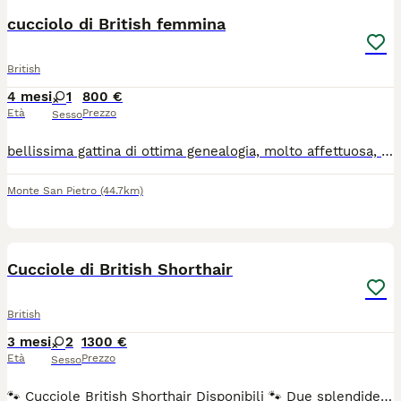
cucciolo di British femmina
British
4 mesi
1
800 €
Età
Prezzo
Sesso
bellissima gattina di ottima genealogia, molto affettuosa, visibile con la madre, abituata alla lettiera
Monte San Pietro
(44.7km)
8
Cucciole di British Shorthair
British
3 mesi
2
1300 €
Età
Prezzo
Sesso
​🐾 Cucciole British Shorthair Disponibili 🐾 ​Due splendide gattine nate in ambiente familiare cercano una famiglia speciale: ​🐱 Blu: un'elegante nuvola grigia, dolcissima e con il classico mantello denso come un peluche. ​🐱 Fawn Bicolore: una colorazione rara, raffinata e dal fascino unico. ​Le cucciole hanno un carattere meraviglioso e vengono cedute con pedigree ufficiale, ciclo vaccinale completo, sverminazioni e libretto sanitario. ​📍 Contattami in privato per foto, video e dettagli. Solo veri interessati. Cell.3933280861