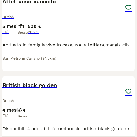
Affettuoso cucciolo
British
5 mesi
1
500 €
Età
Prezzo
Sesso
Abituato in famiglia,vive in casa,usa la lettiera,mangia cibo in umido e croccantini. Cerca una nuova famiglia che lo ami e li offre il calore di cui ha bisogno. Dorme a letto,gioca tantissimo. Per più info e trattative chiamate o scrivete al numero 3297179069 loray1@gmx.com Diana
San Pietro in Cariano
(94.3km)
9
British black golden
British
4 mesi
4
Età
Sesso
Disponibili 4 adorabili femminuccie british black golden nate in casa il 6 aprile 2026 ,i genitori testati e negativi a malattie genetiche e filv /felv entrambi hanno pedegree enfi.. Saranno ceduti alle nuove famiglie con primo vaccino e sverminazione... Per contatti e info chiamare al numero 3200456042 Marco