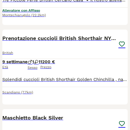
Tre Piccole Perle British Cercano Casa 🐾 Il nostro allevamento è lieto di presentare le figlie di Hurma, nate e cresciute in un ambiente familiare, circondate da amore e cure costanti. Cerchiamo per loro delle famiglie speciali, consapevoli e pronte ad accogliere la dolcezza e la riservatezza tipiche della razza British Shorthair. Le piccole saranno pronte per raggiungere le loro nuove case dopo aver completato il ciclo vaccinale e lo svezzamento. 🌸 Le Sorelline disponibili: La Bicolor (Blu e Bianco): Un perfetto equilibrio di eleganza e simmetria. Un mantello soffice e un carattere che sta sbocciando giorno dopo giorno. La Blu: La classica bellezza britannica. Un mantello grigio-blu profondo e vellutato, l'essenza dell'aristocrazia felina. La Panna e Fawn: Una combinazione di colori rara e delicata. Dai toni caldi e pastello, è una vera piccola rarità per amanti delle sfumature ricercate.
Allevatore con Affisso
Montechiarugolo
(22.2km)
11
Prenotazione cuccioli British Shorthair NY12
British
9 settimane
1
1
1200 €
Età
Prezzo
Sesso
Splendidi cuccioli British Shorthair Golden Chinchilla , nati il 1.06.26 , pronti per andare in una nuova famiglia i primi di settembre. I gattini crescono in un ambiente familiare, sono abituati alla lettiera, tira graffi e godono di ottima salute. Verranno ceduti muniti di : -Libretto sanitario. -Ciclo di sverminazione completato. -Primi vaccini effettuati. -Certificato medico veterinario di buona salute. -Pedigree ufficiale ENFI -Con i microchip inseriti I genitori sono esenti da patologie genetiche , possiedono pedigree d’eccellenza , occhi verdi e sono testati negativi alle principali patologie della razza (PKD, HCM FIV/FeLV),con la posizione riproduttiva ENFI. Gattini disponibili: 1.Gattino British Shorthair N12. Mantello Black Golden Shell (chinchilla) chiarissimo e luminoso, identico ai genitori. 2.Gattina British Shorthair N.12. Mantello Black Golden Shell( chinchilla) dalle caratteristiche morfologiche eccellenti. I cuccioli sono disponibili sia come animale domestico di compagnia , sia da riproduzione.
Scandiano
(7.7km)
5
Maschietto Black Silver