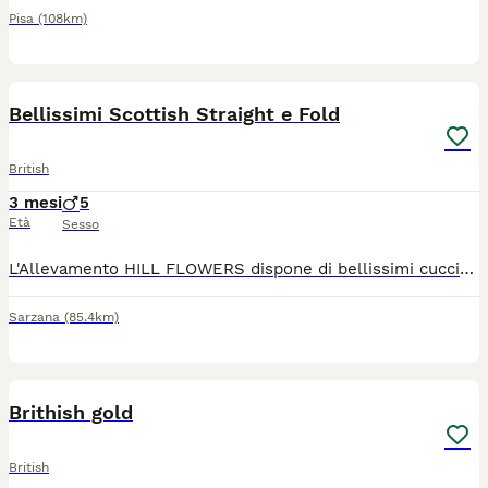
Pisa
(108km)
15
Bellissimi Scottish Straight e Fold
British
3 mesi
5
Età
Sesso
L'Allevamento HILL FLOWERS dispone di bellissimi cuccioli consegnabili a partire dai primi di luglio. Si tratta di una cucciolata con 3 stupendi e dolcissimi cuccioli maschi Scottish Straight nati 11/04/26 - 2 Blu - 1 Blu Tabby E di una cucciolata di Scottish Fold con due maschi: - Silver Tabby Spotted - Golden Tabby Spotted I cuccioli che saranno in possesso di certificazione ENFI, saranno ceduti a partire dal loro 90 esimo giorno di vita: - con doppia vaccinazione - sverminazione - termomicrochip - trattamento antiparassitario ed esame feci negativo. Già abituati all'uso della lettiera. Sono nati da genitori testati negativi per FIV E FeLV, cardiomiopatia ipertrofica, nefropatia policistica. Consegna in tutta Italia. SI ACCETTANO PRENOTAZIONI. Per informazioni chiamare al 328/9691214
Sarzana
(85.4km)
3
Brithish gold
British