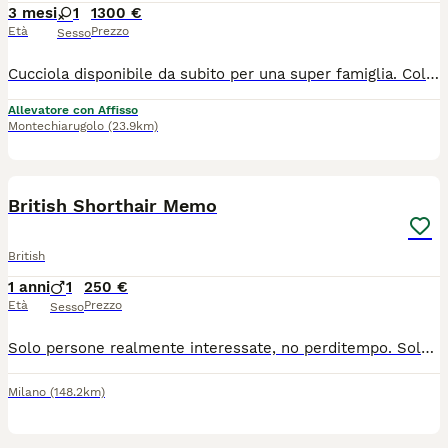
3 mesi
1
1300 €
Età
Prezzo
Sesso
Cucciola disponibile da subito per una super famiglia. Colorazione Fawn Bicolor Occhi Ambra Morbida come un peluche Ideale per famiglia con bambini. Chiamare o WhatsApp 3933280861
Allevatore con Affisso
Montechiarugolo
(23.9km)
4
British Shorthair Memo
British
1 anni
1
250 €
Età
Prezzo
Sesso
Solo persone realmente interessate, no perditempo. Solo chiamate: 📞 388 95 41 211 – Rossana Lui è Memo, nato il 30 luglio 2025. Ha appena compiuto un anno ed è un meraviglioso British Shorthair già castrato. Memo è un gatto vivace, affettuoso, dolcissimo, coccolone e giocherellone. È abituato alla vita in appartamento ed è pronto a regalare tanto amore e dolce compagnia. Verrà consegnato con: • pedigree • microchip • doppia vaccinazione • libretto sanitario • sverminazione • contratto di cessione • certificato veterinario di buona salute • test dei genitori negativi a FeLV, FIV e PKD1 • kit regalo con croccantini, ciotola e giocattolo Il British Shorthair è particolarmente adatto alla vita in appartamento grazie al suo carattere equilibrato, calmo e tollerante. Può convivere serenamente con bambini e altri animali domestici ed è generalmente facile da educare. Possibilità di consegna in tutta Italia, anche direttamente a domicilio. 📍 Visitate la nostra pagina Facebook: Silvestro Club Blue-Odd-Eyes British & Scottish Allevamento
Milano
(148.2km)
4