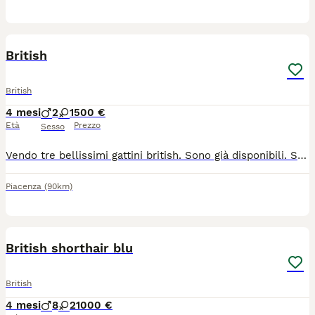
5
British
British
4 mesi
2
1
500 €
Età
Prezzo
Sesso
Vendo tre bellissimi gattini british. Sono già disponibili. Sono due maschi e una femmina. Chi è interessato mi può contattare.
Piacenza
(90km)
38
1
British shorthair blu
British
4 mesi
8
2
1000 €