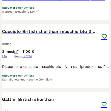
Allevatore con Affisso
Montechiarugolo
(23.9km)
9
Cucciolo British shorthair maschio blu 3 mesi
British
3 mesi
1
1100 €
Età
Prezzo
Sesso
Disponibile cucciolo maschio blu . Non da riproduzione. Pedigree fife, vaccini, microchip, test fiv/felv/hcm/pkd . Sverminato e controllato dal veterinario
Allevatore con Affisso
San Michele-montecchio
(104.9km)
5
Gattini British shorthair