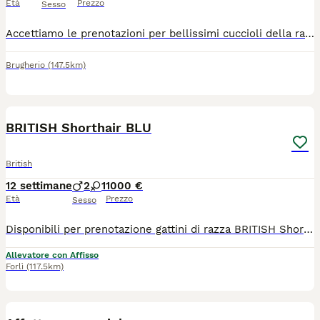
Età
Prezzo
Sesso
Accettiamo le prenotazioni per bellissimi cuccioli della razza British shorthair - maschietti. Pronte a trasferirsi nella nuova casa a metà giugno ad età di 3 mes, dopo aver effettuato tutti i vaccini, microchip, avranno il libretto sanitario personale e certificato di cessione. Tutti i cuccioli sono con il pedigree . I genitori sono testati FIV/FELV, PKD - negativo. Sono visibili i cuccioli e anche i genitori. Per ult info via whatsapp 3358177195 Siamo a Milano ma eventualmente possibile effettuare la consegna. Allevamento italiano.
Brugherio
(147.5km)
18
2
BRITISH Shorthair BLU
British
12 settimane
2
1
1000 €
Età
Prezzo
Sesso
Disponibili per prenotazione gattini di razza BRITISH Shorthair nati il 15.05.2026.Saranno disponibili ad eta di 3 mesi e ceduti con tutti vaccini necessari , libretto sanitario., kit cucciolo. Gia sverminati, abituati a usare lettiera e tiragraffi. genitori visibili e sono testati dalle malattie genetiche FIV,FELV,PKD,ECO CARDIO- negativo. Tutti i nostri gatti vivono in famiglia , gattini nati e cresciuti in Italia. Pedigree ministeriale Agi, riconosciuto dalla Federazione internazionale WCF (World Cat Federation) Siamo a Forli , ma e possibile effettuare la consegna. Piu foto e video su whatsapp 3203347190
Allevatore con Affisso
Forlì
(117.5km)
3