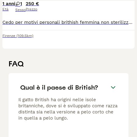
1 anni
1
250 €
Età
Prezzo
Sesso
Cedo per motivi personali brithish femmina non sterilizzata solo per persone amanti dei gatti ... .
Firenze
(109.5km)
FAQ
Qual è il paese di British?
Il gatto British ha origini nelle isole
britanniche, dove si è sviluppato come razza
distinta sia nella versione a pelo corto che
in quella a pelo lungo.