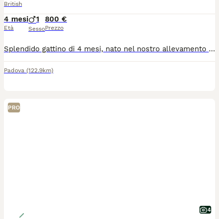
British
4 mesi
1
800 €
Età
Prezzo
Sesso
Splendido gattino di 4 mesi, nato nel nostro allevamento con affisso, cresciuto in ambiente familiare con amore, cura e attenzione alla socializzazione. Il cucciolo viene ceduto con: • Pedigree. • Libretto sanitario. • Due vaccinazioni già effettuate. • Sverminazione eseguita. • Abituato alla lettiera e al tiragraffi. Gattino dolce, affettuoso e giocherellone, in ottima salute e pronto per entrare nella sua nuova famiglia. Nelle foto sono presenti anche mamma e papà, per mostrare le caratteristiche e la tipicità della linea di allevamento. Per maggiori informazioni, altre foto e prezzo, contattatemi.
Padova
(122.9km)
PRO
4