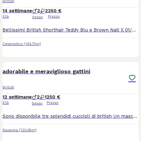
British
14 settimane
2
2
350 €
Età
Prezzo
Sesso
Bellissimi British Shorthair Teddy Blu e Brown Nati il 01/05/26. Pronti per l'adozione 26. Disponibilità aggiornate: o1 maschio Tabby brown mackerel o 2 femmine Tabby brown mackerel o 1 maschio Tabby grey mackere o1femmina Tabby blu ( Per chi non conosce i colori sono i tre neri tigrati marroni e quello con il manto grigio musetto tigrato e la femmina tutta grigia) Rilasciati con: Libretto sanitario Vaccinazione Sverminati e trattati contro pulci e parassiti. Senza pedigree, nati e cresciuti in casa Abituati alla : o lettiera o al tiragraffi o al trasportino o alle persone Molto affettuosi, socievoli e giocherelloni. ".....Sono irresistibile e molto ma moooolto coccolone quindi se non vuoi tanto affetto o... leccotti e... ronfatine sulla panzella mentre ti appisoli.... non faccio per te!"
Cesenatico
(144.7km)
18
adorabile e meraviglioso gattini
British
12 settimane
2
1
250 €
Età
Prezzo
Sesso
Sono disponibile tre splendidi cuccioli di british Un maschio : bianco Una femmina : bianca Caratteristiche ; razza british pura . Madre : British short hair grigia . Padre : British longhair Bianco . Età ; due mesi . Perfettamente sani e in ottima salute . Hanno completato lo svezzamento dopo essere stati allattati dalla madre . Mangiano regolarmente cibo per gattini . Abituati alla lettiera . Cresciuti in ambienti familiare e sono affettuosi ,socievoli e molto giocherelloni
Ravenna
(120.8km)