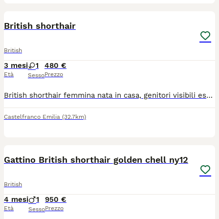
2
British shorthair
British
3 mesi
1
480 €
Età
Prezzo
Sesso
British shorthair femmina nata in casa, genitori visibili esenti da malattie genetiche, disponibile primi di luglio. Mamma con pedigree No pedigree. 580 euro
Castelfranco Emilia
(32.7km)
4
1
Gattino British shorthair golden chell ny12
British
4 mesi
1
950 €
Età
Prezzo
Sesso