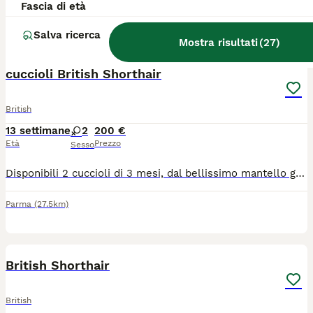
Fascia di età
Bologna
(54.6km)
Salva ricerca
Mostra risultati
(
27
)
6
cuccioli British Shorthair
British
13 settimane
2
200 €
Età
Prezzo
Sesso
Disponibili 2 cuccioli di 3 mesi, dal bellissimo mantello grigio chiaro. Sono cresciuti in ambiente familiare, abituati al contatto con le persone, dolci, affettuosi, socievoli e giocherelloni. ✔️ Abituati alla lettiera ✔️ Mangiano autonomamente ✔️ Genitori visibili in foto ✔️ Disponibili foto di mamma, papà e nonni su richiesta
Parma
(27.5km)
5
British Shorthair
British