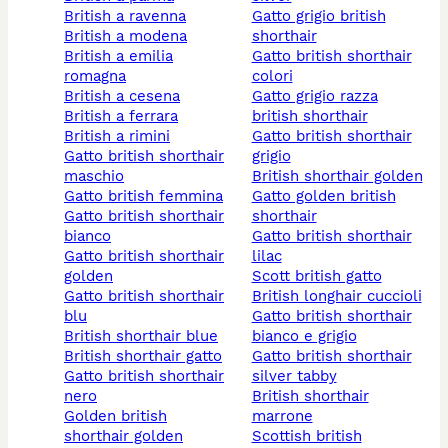
british a ravenna
gatto grigio british
british a modena
shorthair
british a emilia
gatto british shorthair
romagna
colori
british a cesena
gatto grigio razza
british a ferrara
british shorthair
british a rimini
gatto british shorthair
gatto british shorthair
grigio
maschio
british shorthair golden
gatto british femmina
gatto golden british
gatto british shorthair
shorthair
bianco
gatto british shorthair
gatto british shorthair
lilac
golden
scott british gatto
gatto british shorthair
british longhair cuccioli
blu
gatto british shorthair
british shorthair blue
bianco e grigio
british shorthair gatto
gatto british shorthair
gatto british shorthair
silver tabby
nero
british shorthair
golden british
marrone
shorthair golden
scottish british