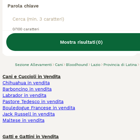
Parola chiave
0/100 caratteri
Abbiamo trovato 0 Allevamento di
Bloodhound, Priverno.
Mostra risultati
(
0
)
Prova invece a cercare tutti i Cani
Sezione Allevamenti
Cani
Bloodhound
Lazio
Provincia di Latina
Cani e Cuccioli in Vendita
Chihuahua in vendita
Barboncino in vendita
Labrador in vendita
Pastore Tedesco in vendita
Bouledogue Francese in vendita
Jack Russell in vendita
Maltese in vendita
Gatti e Gattini in Vendita