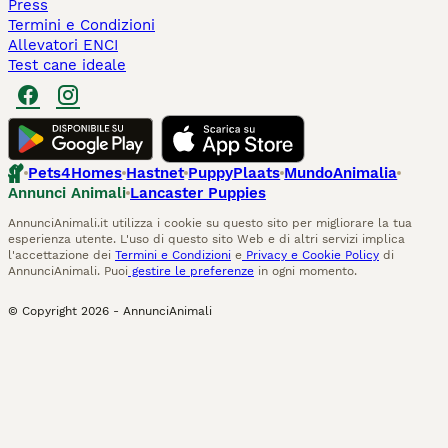
Press
Termini e Condizioni
Allevatori ENCI
Test cane ideale
Pets4Homes
Hastnet
PuppyPlaats
MundoAnimalia
Annunci Animali
Lancaster Puppies
AnnunciAnimali.it utilizza i cookie su questo sito per migliorare la tua
esperienza utente. L'uso di questo sito Web e di altri servizi implica
l'accettazione dei
Termini e Condizioni
e
Privacy e Cookie Policy
di
AnnunciAnimali. Puoi
gestire le preferenze
in ogni momento.
© Copyright
2026
-
AnnunciAnimali