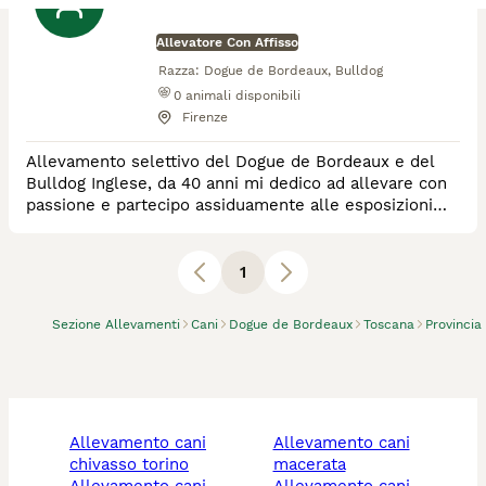
Allevatore Con Affisso
Razza:
Dogue de Bordeaux, Bulldog
0
animali disponibili
Firenze
Allevamento selettivo del Dogue de Bordeaux e del
Bulldog Inglese, da 40 anni mi dedico ad allevare con
passione e partecipo assiduamente alle esposizioni
cinofile conseguendo risultati di assoluto prestigio.
Nel mio allevamento sono nati diversi campioni
Italiani, internazionali ed esteri.
1
Sezione Allevamenti
Cani
Dogue de Bordeaux
Toscana
Provincia
allevamento cani
allevamento cani
chivasso torino
macerata
allevamento cani
allevamento cani