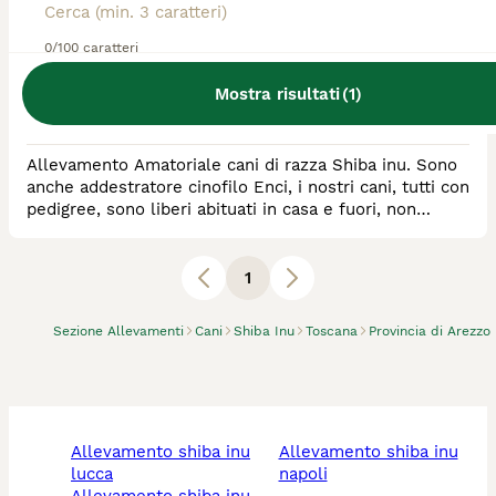
Allevatore Con Affisso
0/100 caratteri
Razza:
Shiba Inu
Mostra risultati
(
1
)
0
animali disponibili
Camaiore
Allevamento Amatoriale cani di razza Shiba inu. Sono
anche addestratore cinofilo Enci, i nostri cani, tutti con
pedigree, sono liberi abituati in casa e fuori, non
vivono in box. Abbiamo poche cucciolate per poter
seguire al meglio i nostri piccoli.
1
Sezione Allevamenti
Cani
Shiba Inu
Toscana
Provincia di Arezzo
allevamento shiba inu
allevamento shiba inu
lucca
napoli
allevamento shiba inu