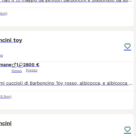
Cuccioli nati il 13 maggio da genitori barboncini e disponibili da subito a Policoro o Bari. I cuccioli hanno fatto sverminazione e primo vaccino
.5km)
11
cini toy
no
imane
1
2
800 €
Prezzo
Sesso
Bellissimi cuccioli di Barboncino Toy rosso, albicocca, e albicocca scuro, nati il 27 maggio. Saranno cedute al compimento dei 2 mesi, il 27 luglio, con libretto sanitario e prima vaccinazione. Per maggiori informazioni non esitate a contattarmi.
25.1km)
3
ncini