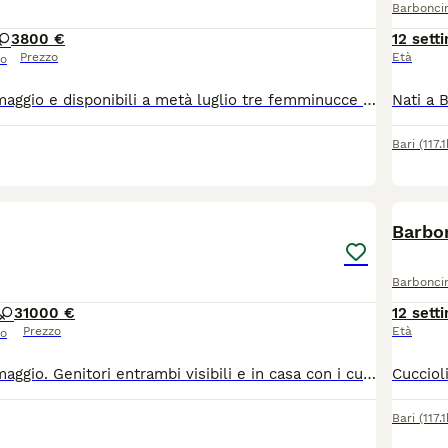
Barbonci
3
800 €
12 sett
Prezzo
Età
so
Nati a Bari il 13 maggio e disponibili a metà luglio tre femminucce e un maschietto di barboncino. I genitori sono visibili
Bari
(117.
6
Barbon
Barbonci
3
1000 €
12 sett
Prezzo
Età
so
Nati a Bari il 13 maggio. Genitori entrambi visibili e in casa con i cuccioli. Sono disponibili 3 femmine e 2 maschi
Bari
(117.