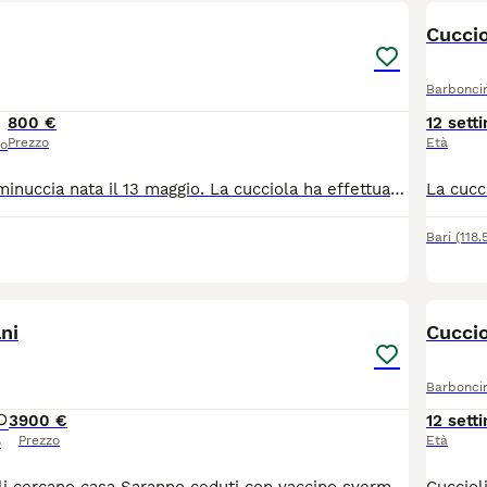
Cucci
Barbonci
800 €
12 sett
Prezzo
Età
so
Disponibile femminuccia nata il 13 maggio. La cucciola ha effettuato i controlli veterinari, la sverminazione è il primo vaccino. Siamo a Policoro per le vacanze e poi saremo a bari
Bari
(118
4
ni
Cuccio
Barbonci
3
900 €
12 sett
Prezzo
Età
o