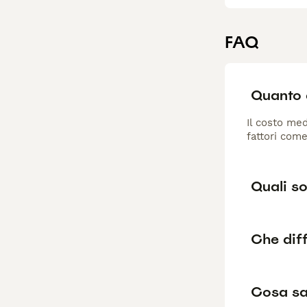
FAQ
Quanto 
Il costo med
fattori come
Quali so
Che diff
Cosa sa