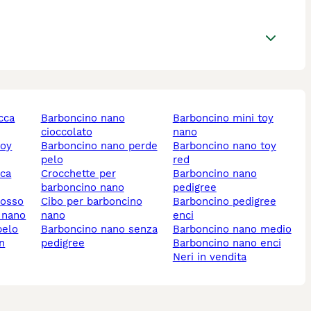
barboncino nano
barboncino mini toy
cioccolato
nano
barboncino nano perde
barboncino nano toy
pelo
red
crocchette per
barboncino nano
barboncino nano
pedigree
rosso
cibo per barboncino
barboncino pedigree
o nano
nano
enci
pelo
barboncino nano senza
barboncino nano medio
pedigree
barboncino nano enci
neri in vendita