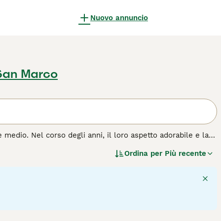
Nuovo annuncio
 San Marco
 medio. Nel corso degli anni, il loro aspetto adorabile e la
Italia che all'estero. Questa razza non perde pelo, il che è
Ordina per
Più recente
o mantello, però, ha comunque bisogno di molta attenzione e
zza di cane.
1