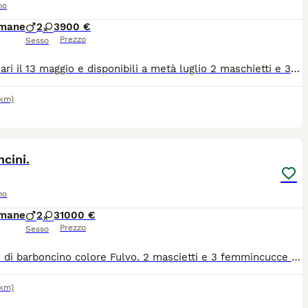
no
imane
2
3
900 €
Prezzo
Sesso
Nati a Bari il 13 maggio e disponibili a metà luglio 2 maschietti e 3 femminucceGenitori entrambi visibili.
1km)
6
cini.
no
imane
2
3
1000 €
Prezzo
Sesso
Cuccioli di barboncino colore Fulvo. 2 mascietti e 3 femmincucce disponibili a Bari da metà luglio. Genitori entrambi visibili.
1km)