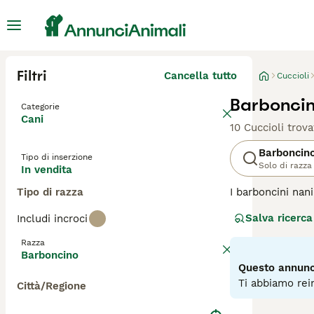
Filtri
Cancella tutto
Cuccioli
Barboncin
Categorie
Cani
10 Cuccioli trova
Barboncin
Tipo di inserzione
Solo di razza
In vendita
Tipo di razza
I barboncini nan
loro natura amic
Salva ricerca
Includi incroci
un grosso vantag
cura e ciò si agg
Razza
Barboncino
Leggi la
nostra p
Questo annunci
Ti abbiamo rein
Città/Regione