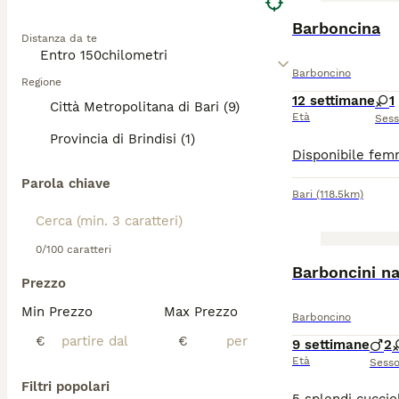
Barboncina
Distanza da te
Barboncino
Regione
12 settimane
1
Città Metropolitana di Bari (9)
Età
Ses
Provincia di Brindisi (1)
Parola chiave
Bari
(118.5km)
0/100 caratteri
Barboncini na
Prezzo
Min Prezzo
Max Prezzo
Barboncino
€
€
9 settimane
2
Età
Sess
Filtri popolari