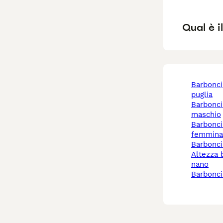
Qual è i
barboncino nano a
puglia
barboncino nano
maschio
barboncino nano
femmina
barbonc
altezza barboncino
nano
barbonc