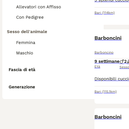
Allevatori con Affisso
Bari
(114km)
Con Pedigree
Sesso dell'animale
Barboncini
Femmina
Maschio
Barboncino
9 settimane
2
Età
Sess
Fascia di età
Generazione
Bari
(115.1km)
Barboncini