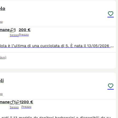
olo
no
imane
1
200 €
Prezzo
Sesso
La cucciola è l’ultima di una cucciolata di 5. È nata il 13/05/2026 ed è già disponibile. A differenza di fratelli e sorelle, nonché di mamma e papà, che hanno da subito presentato un manto undulato, la piccola si presenta con le orecchie ricce ma con il corpo liscio e morbidissimo. Nulla esclude un eventuale prossimo arricchimento, ma ad oggi così non è!
.5km)
7
li
no
imane
1
1
200 €
Prezzo
Sesso