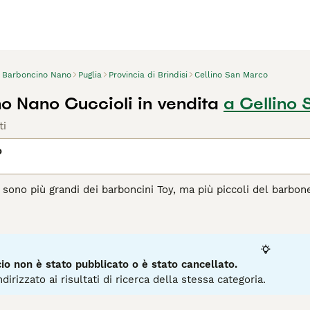
Barboncino Nano
Puglia
Provincia di Brindisi
Cellino San Marco
o Nano Cuccioli in vendita
a Cellino
ti
o
i sono più grandi dei barboncini Toy, ma più piccoli del barbone
hevole e leale li hanno resi popolari cani da compagnia sia in 
gio se si vuole condividere la casa con un barboncino. Il lor
iunge al costo di avere uno di questi deliziosi cagnolini.
agina di consigli sul Barboncino
per informazioni su questa ra
o non è stato pubblicato o è stato cancellato.
dirizzato ai risultati di ricerca della stessa categoria.
3