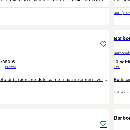
5 splendi cuccioli cercano casa Saranno ceduti con vaccino sverminazione e libretto sanitario genitori visibili 2 maschi neri e 3 femmine albicocca
Bari
(118
2
1
Barbon
Barbonci
3
50 €
10 sett
Prezzo
Età
o
Disponibili cucciolo di barboncino dolcissimo maschietti neri sverminato e 1 vaccino con libretto sanitario
Latiano
(
6
1
Barbo