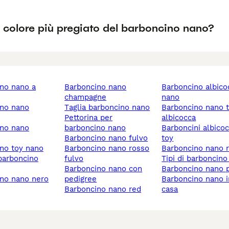
l colore più pregiato del barboncino nano?
barboncino nano
barboncino albicocca
champagne
nano
taglia barboncino nano
barboncino nano toy
pettorina per
albicocca
barboncino nano
barboncini albicocca
barboncino nano fulvo
toy
ino toy nano
barboncino nano rosso
barboncino nano 
fulvo
tipi di barboncin
barboncino nano con
barboncino nano 
ino nano nero
pedigree
barboncino nano in
barboncino nano red
casa