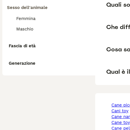
Quali so
Sesso dell'animale
Femmina
Che diff
Maschio
Fascia di età
Cosa sa
Generazione
Qual è i
cane pi
cani toy
cane na
cane to
cane pe