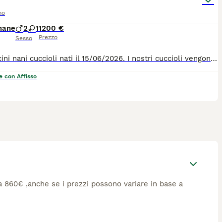
no
mane
2
1
1200 €
Prezzo
Sesso
Barboncini nani cuccioli nati il 15/06/2026. I nostri cuccioli vengono consegnati con : - Vermifugo fatto - Antiparassitari interni ed esterni fatti - due vaccini - Microchip - Libretto sanitario - Certificato di buona salute da parte del veterinario - Abituati a sporcare su la traversina - Ben socializzati - Abc del cucciolo - Cibo per i primi tempi - Prima toilettatura fatta - Certificato del deposito del campione biologico dei genitori - Certificato test genetici dei genitori per assenza malattie genetiche - Certificato del grado di lussazione della rotula dei genitori Su richiesta possiamo consegnare i cuccioli in tutta Italia e all’estero
e con Affisso
rca 860€ ,anche se i prezzi possono variare in base a