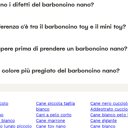
no i difetti del barboncino nano?
erenza c'è tra il barboncino toy e il mini toy?
pere prima di prendere un barboncino nano?
l colore più pregiato del barboncino nano?
ccolo
cane piccola taglia
cane nero cuccio
bianco
addestrato cuccio
no
cani a pelo corto
cane bianco pelo
y bianco
cane marrone
cane gigante
lo lungo piccolo
cane toy nano
cane bianco