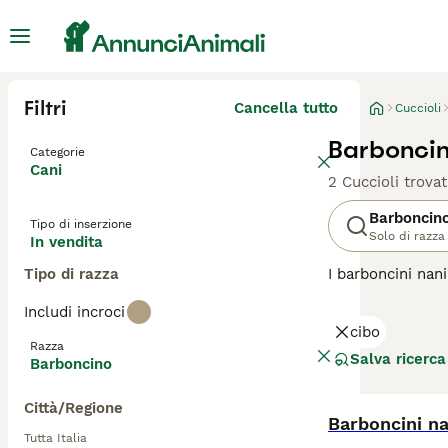
Filtri
Cancella tutto
Cuccioli
Barboncin
Categorie
Cani
2 Cuccioli trovat
Barboncin
Tipo di inserzione
Solo di razza
In vendita
Tipo di razza
I barboncini nan
loro natura amic
Includi incroci
un grosso vantag
cibo
cura e ciò si agg
Razza
Salva ricerca
Barboncino
Leggi la
nostra p
Città/Regione
Barboncini na
Tutta Italia