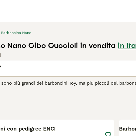
Barboncino Nano
o Nano Cibo Cuccioli in vendita
in Ita
i
o
i sono più grandi dei barboncini Toy, ma più piccoli del barbone
hevole e leale li hanno resi popolari cani da compagnia sia in 
gio se si vuole condividere la casa con un barboncino. Il lor
iunge al costo di avere uno di questi deliziosi cagnolini.
agina di consigli sul Barboncino
per informazioni su questa ra
9
4
ni con pedigree ENCI
Barbon