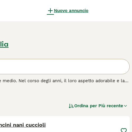
Nuovo annuncio
lia
 medio. Nel corso degli anni, il loro aspetto adorabile e la
Italia che all'estero. Questa razza non perde pelo, il che è
o mantello, però, ha comunque bisogno di molta attenzione e
Ordina per
Più recente
zza di cane.
19
cini nani cuccioli