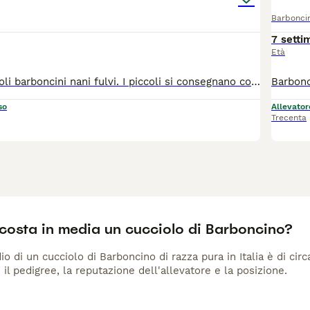
Barbonci
7 setti
Età
Disponibili cuccioli barboncini nani fulvi. I piccoli si consegnano con doppia vaccinazione, microchip, libretto sanitario, certificato di buona salute, contratto di cessione, kit cibo iniziale e pedigree. Genitori testati e visibili. Esperienza di allevamento quarantennale, competenza e serietà. Per ulteriori informazioni o per fissare un appuntamento è richiesta una telefonata. Mantengo i contatti nel tempo. Possibilità di servizio pensione in caso di assenza temporanea.
so
Allevator
Trecenta
costa in media un cucciolo di Barboncino?
io di un cucciolo di Barboncino di razza pura in Italia è di ci
 il pedigree, la reputazione dell'allevatore e la posizione.