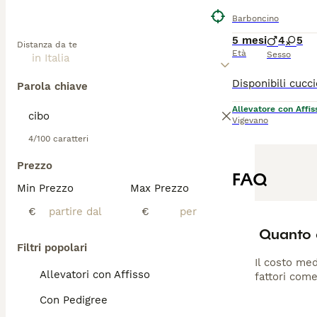
Barboncino
5 mesi
4
5
Distanza da te
Età
Sesso
Parola chiave
Allevatore con Affis
Vigevano
4/100 caratteri
Prezzo
FAQ
Min Prezzo
Max Prezzo
€
€
Quanto 
Filtri popolari
Il costo med
Allevatori con Affisso
fattori come
Con Pedigree