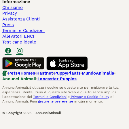
Informazione
Chi siamo
Privacy
Assistenza Clienti
Press
Termini e Condizioni
Allevatori ENCI
Test cane ideale
Pets4Homes
Hastnet
PuppyPlaats
MundoAnimalia
Annunci Animali
Lancaster Puppies
AnnunciAnimali.it utilizza i cookie su questo sito per migliorare la tua
esperienza utente. L'uso di questo sito Web e di altri servizi implica
l'accettazione dei
Termini e Condizioni
e
Privacy e Cookie Policy
di
AnnunciAnimali. Puoi
gestire le preferenze
in ogni momento.
© Copyright
2026
-
AnnunciAnimali