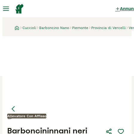
Annun
Cuccioli
Barboncino Nano
Piemonte
Provincia di Vercelli
Ver
Allevatore Con Affisso
Vercelli
8 ora
Mamma
Mamma
Barboncininnani neri