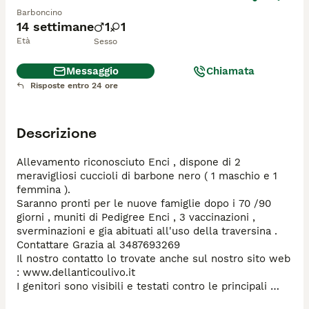
Barboncino
14 settimane
1
1
Età
Sesso
Messaggio
Chiamata
Risposte entro 24 ore
Descrizione
Allevamento riconosciuto Enci , dispone di 2 
meravigliosi cuccioli di barbone nero ( 1 maschio e 1 
femmina ).

Saranno pronti per le nuove famiglie dopo i 70 /90 
giorni , muniti di Pedigree Enci , 3 vaccinazioni , 
sverminazioni e gia abituati all'uso della traversina .

Contattare Grazia al 3487693269

Il nostro contatto lo trovate anche sul nostro sito web 
: www.dellanticoulivo.it

I genitori sono visibili e testati contro le principali 
malattie ereditarie .