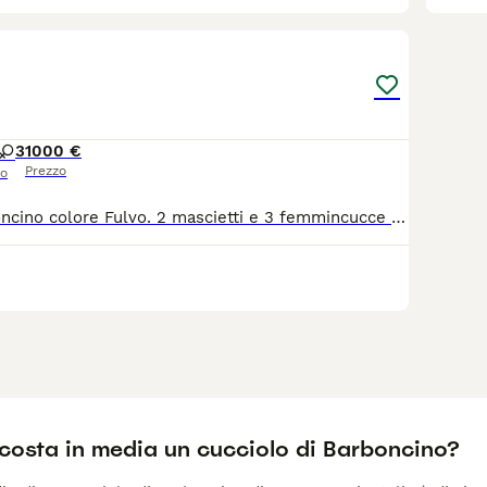
6
3
1000 €
Prezzo
so
Cuccioli di barboncino colore Fulvo. 2 mascietti e 3 femmincucce disponibili a Bari da metà luglio. Genitori entrambi visibili.
costa in media un cucciolo di Barboncino?