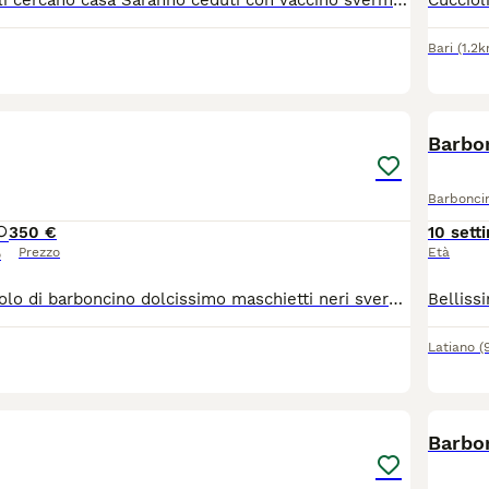
5 splendi cuccioli cercano casa Saranno ceduti con vaccino sverminazione e libretto sanitario genitori visibili 2 maschi neri e 3 femmine albicocca
Bari
(1.2
2
1
Barbon
Barbonci
3
50 €
10 sett
Prezzo
Età
o
Disponibili cucciolo di barboncino dolcissimo maschietti neri sverminato e 1 vaccino con libretto sanitario
Latiano
(
6
1
Barbo