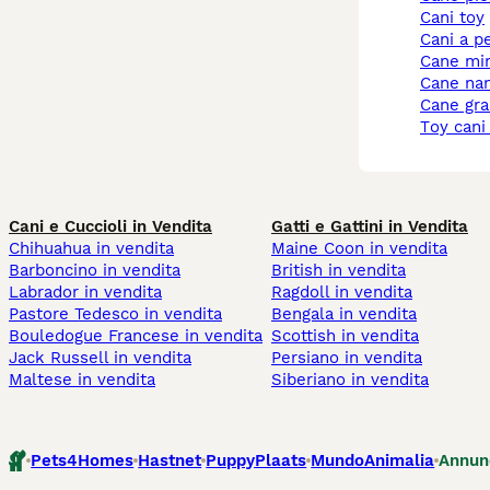
cani toy
cani a p
cane mi
cane na
cane gr
toy cani
Cani e Cuccioli in Vendita
Gatti e Gattini in Vendita
Chihuahua in vendita
Maine Coon in vendita
Barboncino in vendita
British in vendita
Labrador in vendita
Ragdoll in vendita
Pastore Tedesco in vendita
Bengala in vendita
Bouledogue Francese in vendita
Scottish in vendita
Jack Russell in vendita
Persiano in vendita
Maltese in vendita
Siberiano in vendita
Pets4Homes
Hastnet
PuppyPlaats
MundoAnimalia
Annun