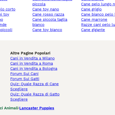
piccola
cane pelo lungo 
elo corto
cane toy nano
cane grigio
ni toy
cane rosso razza
cane bianco pelo
no
cane piccola taglia
cane marrone
ande
bianco
razze cani pelo l
 piccoli
cane toy bianco
cane gigante
Altre Pagine Popolari
Cani in Vendita a Milano
Cani in Vendita a Roma
Cani in Vendita a Bologna
Forum Sui Cani
Forum Sui Gatti
Quiz: Quale Razza di Cane
Scegliere
Quiz: Quale Razza di Gatto
Scegliere
ci Animali
Lancaster Puppies