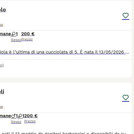
olo
no
imane
1
200 €
Prezzo
Sesso
La cucciola è l’ultima di una cucciolata di 5. È nata il 13/05/2026 ed è già disponibile. A differenza di fratelli e sorelle, nonché di mamma e papà, che hanno da subito presentato un manto undulato, la piccola si presenta con le orecchie ricce ma con il corpo liscio e morbidissimo. Nulla esclude un eventuale prossimo arricchimento, ma ad oggi così non è!
km)
7
li
no
imane
1
1
200 €
Prezzo
Sesso