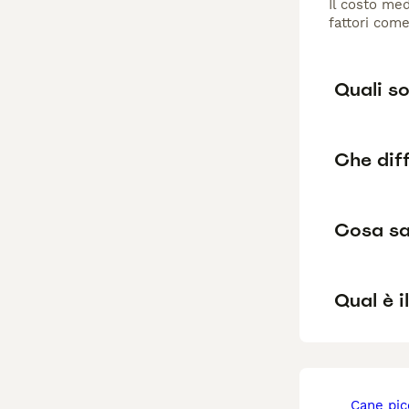
Il costo med
fattori come
Quali so
Che diff
Cosa sa
Qual è i
cane pi