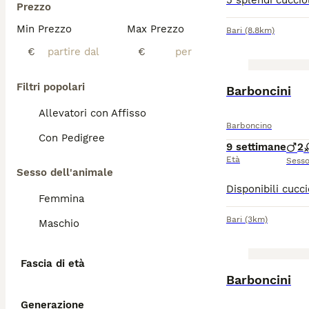
Prezzo
Min Prezzo
Max Prezzo
Bari
(8.8km)
€
€
Filtri popolari
Barboncini
Allevatori con Affisso
Barboncino
Con Pedigree
9 settimane
2
Età
Sess
Sesso dell'animale
Femmina
Bari
(3km)
Maschio
Fascia di età
Barboncini
Generazione