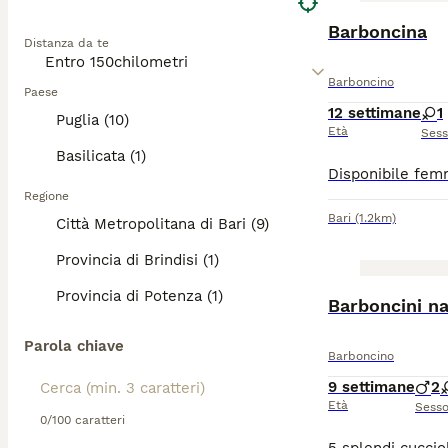
Barboncina
Distanza da te
Barboncino
Paese
12 settimane
1
Puglia (10)
Età
Ses
Basilicata (1)
Regione
Bari
(1.2km)
Città Metropolitana di Bari (9)
Provincia di Brindisi (1)
Provincia di Potenza (1)
Barboncini na
Parola chiave
Barboncino
9 settimane
2
Età
Sess
0/100 caratteri