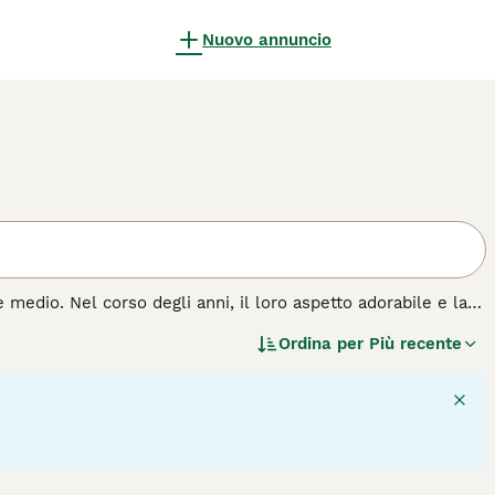
Nuovo annuncio
 medio. Nel corso degli anni, il loro aspetto adorabile e la
Italia che all'estero. Questa razza non perde pelo, il che è
Ordina per
Più recente
o mantello, però, ha comunque bisogno di molta attenzione e
zza di cane.
1