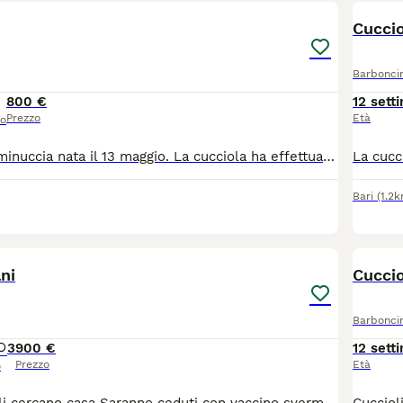
Cucci
Barbonci
800 €
12 sett
Prezzo
Età
so
Disponibile femminuccia nata il 13 maggio. La cucciola ha effettuato i controlli veterinari, la sverminazione è il primo vaccino. Siamo a Policoro per le vacanze e poi saremo a bari
Bari
(1.2
4
ni
Cuccio
Barbonci
3
900 €
12 sett
Prezzo
Età
o