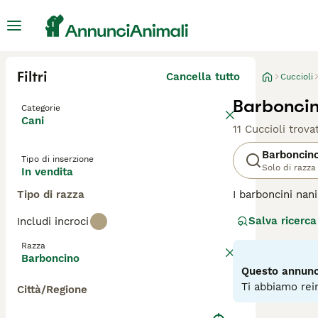
Filtri
Cancella tutto
Cuccioli
Barboncin
Categorie
Cani
11 Cuccioli trovat
Barboncin
Tipo di inserzione
Solo di razza
In vendita
Tipo di razza
I barboncini nan
loro natura amic
Salva ricerca
Includi incroci
un grosso vantag
cura e ciò si agg
Razza
Barboncino
Leggi la
nostra p
Questo annunci
Ti abbiamo rein
Città/Regione