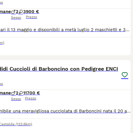
no
imane
2
3
900 €
Prezzo
Sesso
Nati a Bari il 13 maggio e disponibili a metà luglio 2 maschietti e 3 femminucceGenitori entrambi visibili.
km)
5
idi Cuccioli di Barboncino con Pedigree ENCI
no
imane
2
1
1700 €
Prezzo
Sesso
È disponibile una meravigliosa cucciolata di Barboncini nata il 20 aprile, composta da due maschi e una femmina. I piccoli crescono in un ambiente familiare protetto, circondati da amore e attenzioni per garantire loro una corretta socializzazione e un carattere sano ed equilibrato. I genitori sono entrambi visibili ed eccellenti rappresentanti della razza: la mamma misura 26 cm al garrese e il papà misura 25 cm al garrese. I cuccioli saranno pronti per entrare a far parte delle loro nuove famiglie al compimento dei 90 giorni, indicativamente verso il 20 luglio. Verranno ceduti muniti di pedigree ENCI, microchip già inserito con relativa iscrizione all'anagrafe canina, ciclo vaccinale completo e regolare piano di sverminazioni registrato sul libretto sanitario. Il prezzo per ogni cucciolo è di 1.700 €. Per ricevere ulteriori informazioni, foto o video dei piccoli, o per fissare un appuntamento e venire a conoscerli di persona, potete contattarmi direttamente. L'annuncio è rivolto esclusivamente a veri amanti della razza.
Castalda
(122.6km)