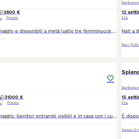
Barbonci
3
800 €
12 sett
Prezzo
Età
so
Nati a Bari il 13 maggio e disponibili a metà luglio tre femminucce e un maschietto di barboncino. I genitori sono visibili
Bari
(0.4
6
Splend
Barbonci
3
1000 €
15 sett
Prezzo
Età
so
Nati a Bari il 13 maggio. Genitori entrambi visibili e in casa con i cuccioli. Sono disponibili 3 femmine e 2 maschi
Sasso di 