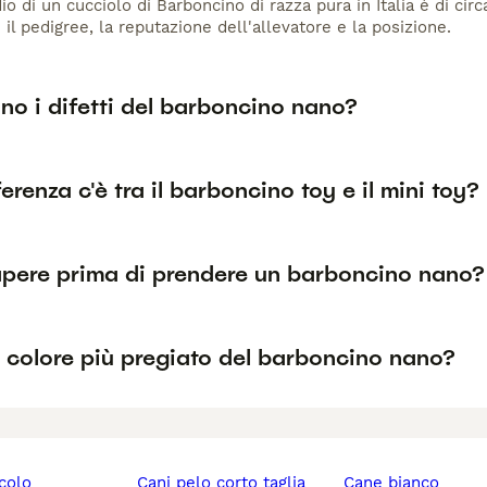
io di un cucciolo di Barboncino di razza pura in Italia è di ci
 il pedigree, la reputazione dell'allevatore e la posizione.
no i difetti del barboncino nano?
erenza c'è tra il barboncino toy e il mini toy?
pere prima di prendere un barboncino nano?
l colore più pregiato del barboncino nano?
ccolo
cani pelo corto taglia
cane bianco