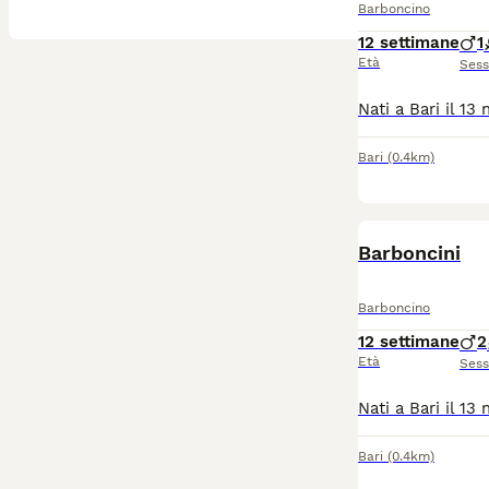
Barboncino
12 settimane
1
Età
Ses
Bari
(0.4km)
Barboncini
Barboncino
12 settimane
2
Età
Ses
Bari
(0.4km)