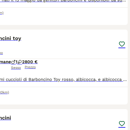
Cuccioli nati il 13 maggio da genitori barboncini e disponibili da subito a Policoro o Bari. I cuccioli hanno fatto sverminazione e primo vaccino
km)
11
cini toy
no
imane
1
2
800 €
Prezzo
Sesso
Bellissimi cuccioli di Barboncino Toy rosso, albicocca, e albicocca scuro, nati il 27 maggio. Saranno cedute al compimento dei 2 mesi, il 27 luglio, con libretto sanitario e prima vaccinazione. Per maggiori informazioni non esitate a contattarmi.
93km)
3
ncini