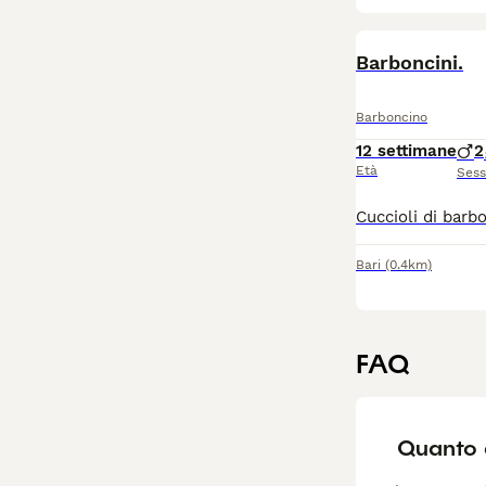
Barboncini.
Barboncino
12 settimane
2
Età
Ses
Bari
(0.4km)
FAQ
Quanto 