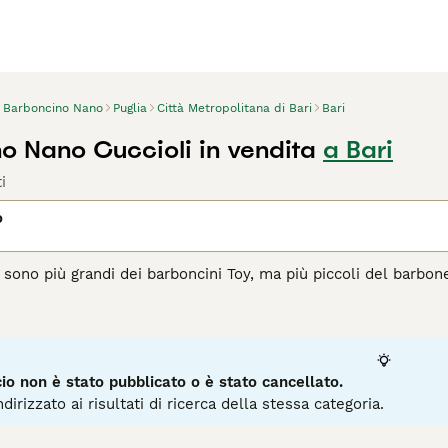
Barboncino Nano
Puglia
Città Metropolitana di Bari
Bari
o Nano Cuccioli in vendita
a Bari
i
o
i sono più grandi dei barboncini Toy, ma più piccoli del barbone
hevole e leale li hanno resi popolari cani da compagnia sia in 
gio se si vuole condividere la casa con un barboncino. Il lor
iunge al costo di avere uno di questi deliziosi cagnolini.
agina di consigli sul Barboncino
per informazioni su questa ra
o non è stato pubblicato o è stato cancellato.
dirizzato ai risultati di ricerca della stessa categoria.
3