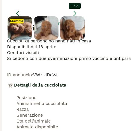
1
/
3
Mamma
Ingrandire
Descrizione
Mamma
Cuccioli di barboncino nano nati in casa

Disponibili dal 18 aprile

Genitori visibili 

ID annuncio
:
VWzUiDoVJ
Dettagli della cucciolata
Posizione
Animali nella cucciolata
Razza
Generazione
Età dell'animale
Animale disponibile