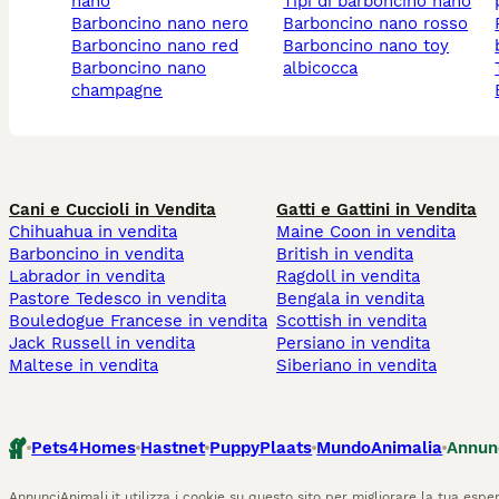
nano
tipi di barboncino nano
barboncino nano nero
barboncino nano rosso
petto
barboncino nano red
barboncino nano toy
barboncino nano
albicocca
champagne
Cani e Cuccioli in Vendita
Gatti e Gattini in Vendita
Chihuahua in vendita
Maine Coon in vendita
Barboncino in vendita
British in vendita
Labrador in vendita
Ragdoll in vendita
Pastore Tedesco in vendita
Bengala in vendita
Bouledogue Francese in vendita
Scottish in vendita
Jack Russell in vendita
Persiano in vendita
Maltese in vendita
Siberiano in vendita
Pets4Homes
Hastnet
PuppyPlaats
MundoAnimalia
Annun
AnnunciAnimali.it utilizza i cookie su questo sito per migliorare la tua esper