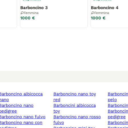
Barboncino 3
Barboncino 4
Femmina
Femmina
1000 €
1000 €
ino albicocca
barboncino nano toy
barboncino nano perde
nano
red
pelo
ncino nano
barboncini albicocca
barbonci
pedigree
toy
barboncino nano senza
barboncino nano fulvo
barboncino nano rosso
pedigree
cino nano con
fulvo
barbonci