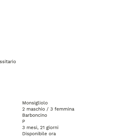
Mamma
Si cedono con due sverminazioni primo vaccino e antiparassitario 
Monsigliolo
2 maschio / 3 femmina
Barboncino
P
3 mesi, 21 giorni
Disponibile ora