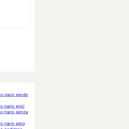
no nano enci
no nano pelo