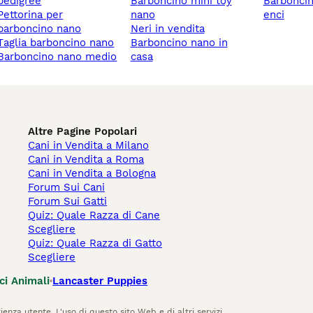
pedigree
barboncino mini toy
barboncino pedigree
rina per
nano
enci
barboncino nano
neri in vendita
taglia barboncino nano
barboncino nano in
barboncino nano medio
casa
Altre Pagine Popolari
Cani in Vendita a Milano
Cani in Vendita a Roma
Cani in Vendita a Bologna
Forum Sui Cani
Forum Sui Gatti
Quiz: Quale Razza di Cane
Scegliere
Quiz: Quale Razza di Gatto
Scegliere
ci Animali
Lancaster Puppies
ienza utente. L'uso di questo sito Web e di altri servizi