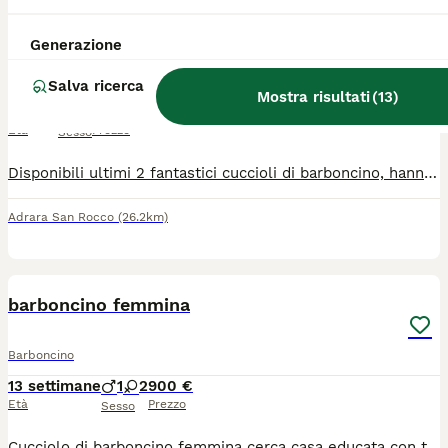
Disponibili ultimi 2 fantastici cuccioli
Generazione
Barboncino
Salva ricerca
Mostra risultati
(
13
)
4 mesi
2
700 €
Età
Prezzo
Sesso
Disponibili ultimi 2 fantastici cuccioli di barboncino, hanno 4 mesi e mezzo, ciclo vaccinale terminato, entrambi i genitori sono di mia proprietà e sono entrambi nani, possibilità quindi di vedere anche loro
Adrara San Rocco
(26.2km)
2
1
barboncino femmina
Barboncino
13 settimane
1
2
900 €
Età
Prezzo
Sesso
Cucciolo di barboncino femmina cerca casa educata con tutte le vaccinazioni possibilità di vederlo no perditempo per qualsiasi cosa non esitare a contattarmi