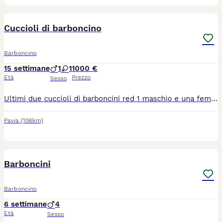
3
Cuccioli di barboncino
Barboncino
15 settimane
1
1
1000 €
Età
Prezzo
Sesso
Ultimi due cuccioli di barboncini red 1 maschio e una femmina ancora disponibili nati il 22 aprile e ora disponibili x il ritiro o prenotazione.. Genitori visibili.. X qualsiasi info lasciare un recapito o contattare 3400612736
Pavia
(106km)
8
Barboncini
Barboncino
6 settimane
4
Età
Sesso