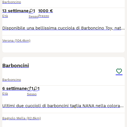
Barboncino
13 settimane
1
1000 €
Età
Prezzo
Sesso
Disponibile una bellissima cucciola di Barboncino Toy, nata il 6 maggio. Femminuccia - colore fulvo (red), come mamma e papà, entrambi Barboncini Toy. regolarmente sverminata con prima vaccinazione effettuata senza pedigree Cerchiamo per lei una famiglia amorevole e responsabile, che possano offrirle una casa piena di affetto. Per maggiori informazioni o per ricevere foto e video, contattatemi in privato.
Verona
(104.4km)
5
Barboncini
Barboncino
6 settimane
1
1
Età
Sesso
Ultimi due cuccioli di barboncini taglia NANA nella colorazione Red/ albicocca. I cuccioli saranno pronti per fine agosto se svezzati. Saranno consegnati sverminati,vaccinati,con antiparassitario,microchip,libretto sanitario che ne attestino la buona salute. Crescono in ambiente familiare. La mamma è visibile con i cuccioli. Per altre info contattatemi. No perditempo No perditempo No perditempo
Bagnolo Mella
(62.8km)