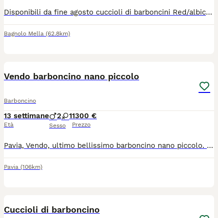
Disponibili da fine agosto cuccioli di barboncini Red/albicocca taglia NANA I cuccioli saranno consegnati vaccinati,microcippati, sverminati e con libretto sanitario Effettueranno controlli veterinari . VISIBILI I GENITORI I cuccioli disponibili sono MASCHI. Per info contattatemi,rispondo appena possibile NO PERDITEMPO NO PERDITEMPO NO REGALO
Bagnolo Mella
(62.8km)
3
Vendo barboncino nano piccolo
Barboncino
13 settimane
2
1
1300 €
Età
Prezzo
Sesso
Pavia, Vendo, ultimo bellissimo barboncino nano piccolo. Non ha il pedegree. Ha effettuato controlli e vaccini. Disponibile a fine mese di luglio.
Pavia
(106km)
3
Cuccioli di barboncino