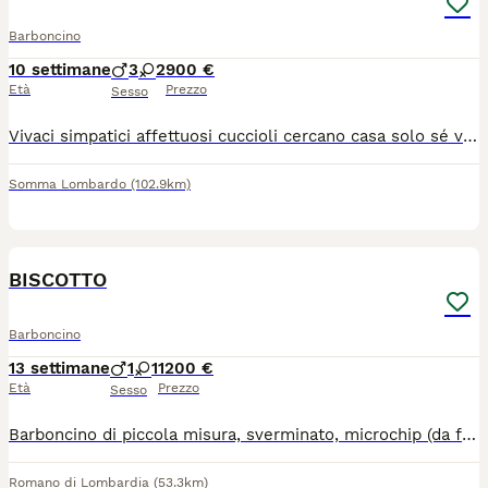
Barboncino
10 settimane
3
2
900 €
Età
Prezzo
Sesso
Vivaci simpatici affettuosi cuccioli cercano casa solo sé veramente interessati e amanti della razza
Somma Lombardo
(102.9km)
4
BISCOTTO
Barboncino
13 settimane
1
1
1200 €
Età
Prezzo
Sesso
Barboncino di piccola misura, sverminato, microchip (da fare passaggio di proprietà compreso nel prezzo), 3 vaccinazioni obbligatorie e svezzato mangia già le crocchette, abituato alla traversina
Romano di Lombardia
(53.3km)