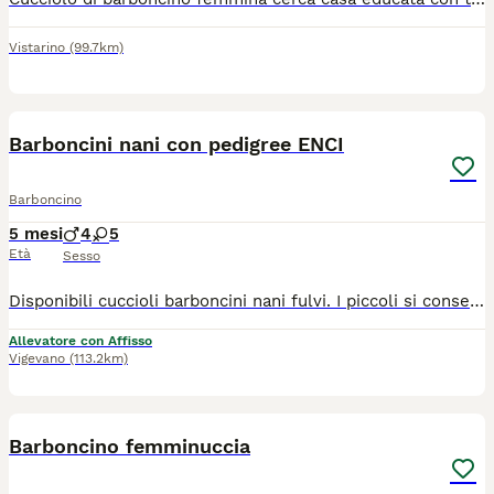
Vistarino
(99.7km)
9
4
Barboncini nani con pedigree ENCI
Barboncino
5 mesi
4
5
Età
Sesso
Disponibili cuccioli barboncini nani fulvi. I piccoli si consegnano con doppia vaccinazione, microchip, libretto sanitario, certificato di buona salute, contratto di cessione, kit cibo iniziale e pedigree. Genitori testati e visibili. Esperienza di allevamento quarantennale, competenza e serietà. Per ulteriori informazioni o per fissare un appuntamento è richiesta una telefonata. Mantengo i contatti nel tempo. Possibilità di servizio pensione in caso di assenza temporanea.
Allevatore con Affisso
Vigevano
(113.2km)
3
Barboncino femminuccia