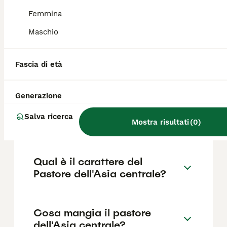
262€ ,anche se i prezzi possono variare in
base a fattori come il pedigree, la
Femmina
reputazione dell'allevatore e la posizione.
Maschio
Il pastore dell'Asia centrale è
Fascia di età
aggressivo?
Generazione
Quali sono le dimensioni del
Salva ricerca
pastore dell'Asia centrale?
Mostra risultati
(
0
)
Qual è il carattere del
Pastore dell'Asia centrale?
Cosa mangia il pastore
dell'Asia centrale?