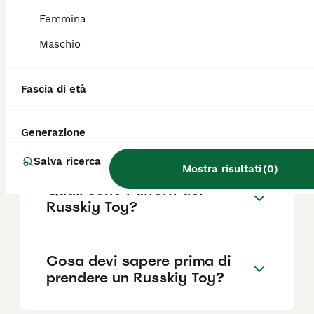
Femmina
Maschio
Quanto dura la vita di un
Russkiy Toy?
Fascia di età
Qual è il carattere del
Generazione
Russkiy Toy?
Salva ricerca
Mostra risultati
(
0
)
Quali sono i difetti del
Russkiy Toy?
Cosa devi sapere prima di
prendere un Russkiy Toy?