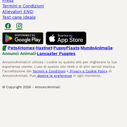
Press
Termini e Condizioni
Allevatori ENCI
Test cane ideale
Pets4Homes
Hastnet
PuppyPlaats
MundoAnimalia
Annunci Animali
Lancaster Puppies
AnnunciAnimali.it utilizza i cookie su questo sito per migliorare la tua
esperienza utente. L'uso di questo sito Web e di altri servizi implica
l'accettazione dei
Termini e Condizioni
e
Privacy e Cookie Policy
di
AnnunciAnimali. Puoi
gestire le preferenze
in ogni momento.
© Copyright
2026
-
AnnunciAnimali