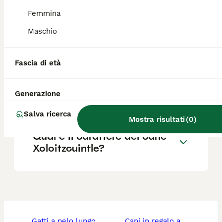
Femmina
Qual è la salute del
Maschio
Xoloitzcuintle?
Fascia di età
Dove posso trovare
allevamenti di Xoloitzcuintle
Generazione
in Italia?
Salva ricerca
Mostra risultati
(
0
)
Qual è il carattere del cane
Xoloitzcuintle?
gatti a pelo lungo
cani in regalo a