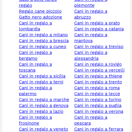
regalo
piemonte
regalo cane piccolo
cani in regalo a
gatto nero adozione
abruzzo
cani in regalo a
cani in regalo a prato
lombardia
cani in regalo a catania
cani in regalo a milano
cani in regalo a
cani in regalo a brescia
mantova
cani in regalo a cuneo
cani in regalo a treviso
cani in regalo a
cani in regalo a
bergamo
alessandria
cani in regalo a
cani in regalo a rovigo
toscana
cani in regalo a vercelli
cani in regalo a sicilia
cani in regalo a thiene
cani in regalo a terni
cani in regalo a trento
cani in regalo a
cani in regalo a roma
palermo
cani in regalo a lecce
cani in regalo a marche
cani in regalo a torino
cani in regalo a genova
cani in regalo a puglia
cani in regalo a lazio
cani in regalo a verona
cani in regalo a
cani in regalo a
frosinone
pescara
cani in regalo a veneto
cani in regalo a ferrara