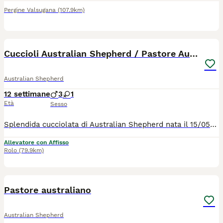
Pergine Valsugana
(107.9km)
14
Cuccioli Australian Shepherd / Pastore Australiano
Australian Shepherd
12 settimane
3
1
Età
Sesso
Splendida cucciolata di Australian Shepherd nata il 15/05/2026 presso l'allevamento professionale RIESHOF. I cuccioli saranno pronti per entrare a far parte delle loro nuove famiglie a partire da metà luglio 2026. I nostri Aussie cercano famiglie attive, dinamiche e responsabili, pronte a condividere la vita con un cane straordinario. Disponibilità: Black Tricolor (Maschi e Femmine) Blue Merle (Maschi e Femmine) Red Merle (Maschi) Cresciuti in un ambiente sereno, con amore, dedizione e massima attenzione alla salute. Se desiderate accogliere un compagno di vita intelligente, affettuoso e fedele, saremo felici di conoscervi e guidarvi nella scelta del cucciolo ideale per voi. Contatti e Informazioni: Telefono: 3887711311 (anche WhatsApp per foto e dettagli) Venite a scoprire il nostro allevamento sui nostri canali social: Facebook: Rieshof Instagram: @rieshofdogresort TikTok: @rieshofdogresort
Allevatore con Affisso
Rolo
(79.9km)
6
Pastore australiano
Australian Shepherd