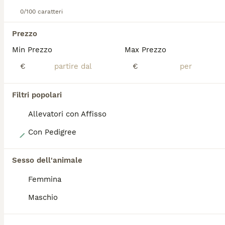
0/100 caratteri
TUTTI GLI ANNUNCI
ADVANCED
Prezzo
Min Prezzo
Max Prezzo
€
€
Filtri popolari
Allevatori con Affisso
3
Con Pedigree
Australian shepherd maschio Blue merle
Sesso dell'animale
Australian Shepherd
Femmina
8 settimane
1
1000 €
Maschio
Età
Prezzo
Sesso
Magnifico maschietto Blue merle Disponibile dopo il 12/08/26 ma se ci fosse bisogno può rimanere in asilo con i fratelli e aspettarvi dopo le ferie! Genitori con pedigree Enci lastre certificate e test genetici effettuati Il cucciolo sarà ceduto con: Microchip I vaccino Visita veterinaria SVERMINAZIONE completa Test giardia Pedigree enci