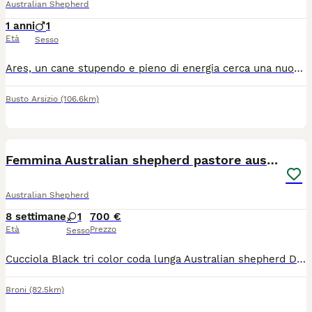
Australian Shepherd
1 anni
1
Età
Sesso
Ares, un cane stupendo e pieno di energia cerca una nuova casa con una famiglia pronta a dargli l’amore che merita. È un incrocio tra pastore australiano e border collie. È stupendo, sa andare al guinzaglio, sa i comandi base. Ha un anno e mezzo ma la voglia di giocare come un cucciolo. Ama le coccole ed è tanto affettuoso, si lega molto alla sua famiglia . Per ulteriori informazioni contattatemi pure.
Busto Arsizio
(106.6km)
9
Femmina Australian shepherd pastore australiano
Australian Shepherd
8 settimane
1
700 €
Età
Prezzo
Sesso
Cucciola Black tri color coda lunga Australian shepherd Disponibile dopo il 12/8 Mamma nonna e zia visibili in azienda Entrambi i genitori con lastre certificate ed esenti da displasia anca e gomito Test genetici della razza La cucciola sarà ceduta dopo i 65 gg con: Microchip I vaccino Visita veterinaria Libretto Pedigree Enci
Broni
(82.5km)