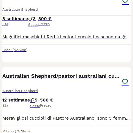
Australian Shepherd
8 settimane
3
800 €
Età
Prezzo
Sesso
Magnifici maschietti Red tri color I cuccioli nascono da genitori super equilibrati entrambi con pedigree lastre ufficiali Enci e test genetici I cuccioli saranno ceduti dopo 60 gg con: Microchip I vaccino Visita veterinaria SVERMINAZIONE completa
Broni
(82.5km)
13
Australian Shepherd/pastori australiani cuccioli
Australian Shepherd
12 settimane
5
500 €
Età
Prezzo
Sesso
Meravigliosi cuccioli di Pastore Australiano, sono 5 femminucce nate il 14 maggio. Hanno un carattere molto dolce e affettuoso, sono socievoli e giocherellone, già pronte per una nuova famiglia. Vengono cedute con libretto sanitario, primo vaccino, microchip, ciclo completo di sverminazioni e si può avere anche il pedigree. I genitori sono testati per displasia anche e gomiti con risultati visibili sui pedigrèe. La richiesta è E. 500 per le cucciole black tricolor e 800 per la cucciola blue merle. Potete contattarmi su whatsapp o chiamata al 3519139277 per maggiori informazioni
Milano
(75.9km)