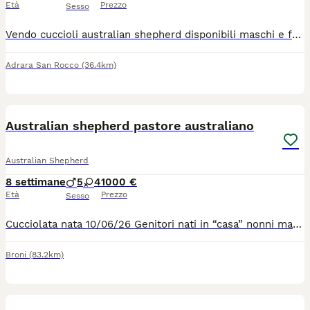
Età
Prezzo
Sesso
Vendo cuccioli australian shepherd disponibili maschi e femmine Blacktricolor(700)BLEUMERLE (1000) Cuccioli nati il 29 giugno, presentabili per consegna fine agosto visibili con padre e madre. Verranno consegnati muniti di regolare libretto sanitario, 3 vaccini e pedigree ENCI..per qualsiasi informazione contattare preferibilmente WhatsApp
Adrara San Rocco
(36.4km)
6
Australian shepherd pastore australiano
Australian Shepherd
8 settimane
5
4
1000 €
Età
Prezzo
Sesso
Cucciolata nata 10/06/26 Genitori nati in “casa” nonni materni e paterni ottimo carattere e ottima salute tutti con Lastre ufficiali e test genetici I cuccioli saranno ceduti dopo i 65gg con: Microchip I vaccini Sverminazione completa Visita veterinario di buona salute Pedigree Disponibile Maschi Red Tricolor e Blue merle Femmine Red merle/Red tri color/ Black tri color Chiedo contatto telefonico I cuccioli non sono in regalo il prezzo è indicativo
Broni
(83.2km)
13