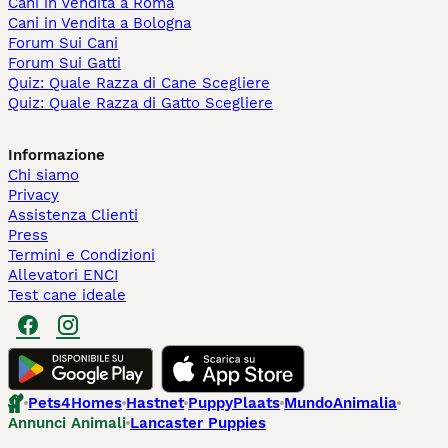
Cani in Vendita a Roma
Cani in Vendita a Bologna
Forum Sui Cani
Forum Sui Gatti
Quiz: Quale Razza di Cane Scegliere
Quiz: Quale Razza di Gatto Scegliere
Informazione
Chi siamo
Privacy
Assistenza Clienti
Press
Termini e Condizioni
Allevatori ENCI
Test cane ideale
Pets4Homes
Hastnet
PuppyPlaats
MundoAnimalia
Annunci Animali
Lancaster Puppies