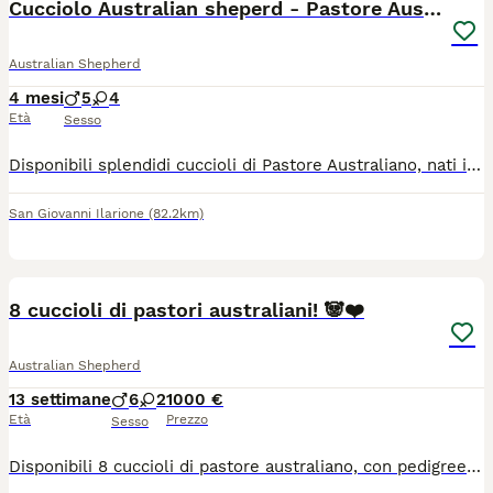
Cucciolo Australian sheperd - Pastore Australiano
Australian Shepherd
4 mesi
5
4
Età
Sesso
Disponibili splendidi cuccioli di Pastore Australiano, nati il 02 di aprile e cedibili dal 15 giugno I cuccioli crescono in ambiente familiare, a stretto contatto con persone e stimoli quotidiani, sviluppando ottimo carattere, equilibrio e socialità. Entrambi i genitori sono: Testati ufficialmente per le principali malattie genetiche di razza Testati ufficialmente per displasia di anche e gomiti Deposito DNA Selezionati per salute, morfologia e carattere. I cuccioli verranno ceduti con: -Sverminazione completa -Microchip -Prima vaccinazione -Libretto sanitario -Pedigree ENCI -Certificato di visita oculistica ufficiale -Iscrizione all'anagrafe canina -Puppy kit -Cartellina informativa con documentazione e informazioni sulla MDR1 Informazioni aggiuntive: Rimangono disponibili: -maschio blu merle nbt -maschio blu merle con coda -femmina blu merle nbt -femmina blu merle con coda -maschio black tricolor nbt -maschio black tricolor nbt -maschio black tricolor con coda Cessione solo a persone consapevoli e realmente interessate Disponibilità a fornire supporto e consigli anche dopo l'affido Possibilità di visita previo appuntamento -San Giovanni Ilarione in provincia di Verona Per ulteriori informazioni e foto/video 3454330860
San Giovanni Ilarione
(82.2km)
11
8 cuccioli di pastori australiani! 🐼❤️
Australian Shepherd
13 settimane
6
2
1000 €
Età
Prezzo
Sesso
Disponibili 8 cuccioli di pastore australiano, con pedigree, microchip e vaccinati, in ottima salute, nati in casa in mezzo a tanto amore! I cani si trovano con la mamma a Pergine Valsugana (TN), si possono vedere e saranno disponibilità da metà luglio! Cerchiamo una famiglia che possa donare loro tutto l’amore del mondo!