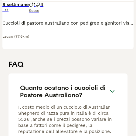
9 settimane
1
4
Età
Sesso
Cuccioli di pastore australiano con pedigree e genitori visibili presso di noi 1 maschio Bluemerle 2 femmine Bluemerle 1 femmina red 1 femmina tricolor
Lecco
(77.6km)
FAQ
Quanto costano i cuccioli di
Pastore Australiano?
Il costo medio di un cucciolo di Australian
Shepherd di razza pura in Italia è di circa
552€ ,anche se i prezzi possono variare in
base a fattori come il pedigree, la
reputazione dell'allevatore e la posizione.