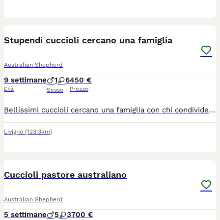
3
1
Stupendi cuccioli cercano una famiglia
Australian Shepherd
9 settimane
1
6
450 €
Età
Prezzo
Sesso
Bellissimi cuccioli cercano una famiglia con chi condividere il loro affetto, simpatia , allegria ...La razza Pastore Australiano e strepitosa, e il amico piu dolce, inteligente , obediente, amico di tutti .Vi aspetto!@!🥰
Livigno
(123.3km)
6
Cuccioli pastore australiano
Australian Shepherd
5 settimane
5
3
700 €