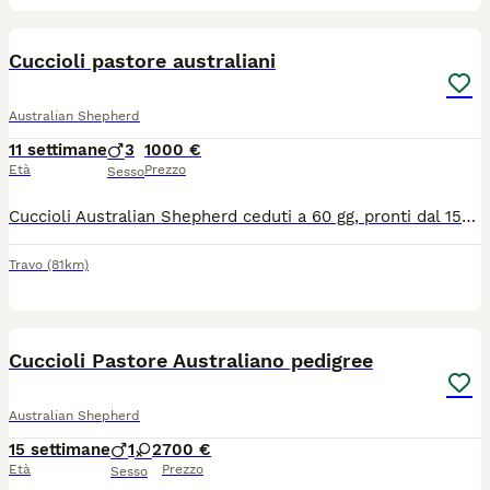
7
Cuccioli pastore australiani
Australian Shepherd
11 settimane
3
1000 €
Età
Prezzo
Sesso
Cuccioli Australian Shepherd ceduti a 60 gg, pronti dal 15/07/2026 con: - pedigree ROI ENCI - microchip - vaccinazione - 3 sverminazioni - libretto sanitario I genitori sono testati ed esenti da patologie genetiche ereditarie e padre lastrato per displasia anca/gomito. Madre Red merle, padre Red. Genitori visibili
Travo
(81km)
13
Cuccioli Pastore Australiano pedigree
Australian Shepherd
15 settimane
1
2
700 €
Età
Prezzo
Sesso