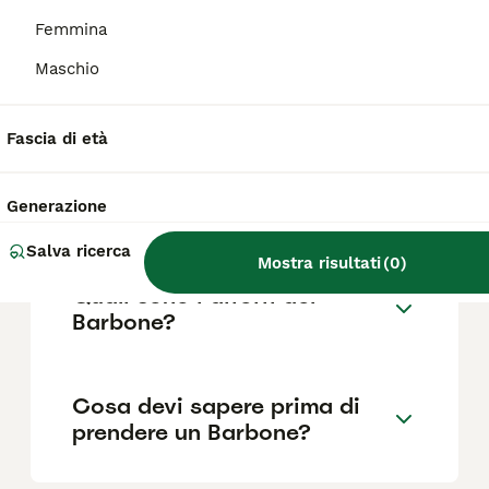
Femmina
Maschio
Quanto dura la vita di un
Barbone?
Fascia di età
Qual è il carattere del
Generazione
Barbone?
Salva ricerca
Mostra risultati
(
0
)
Quali sono i difetti del
Barbone?
Cosa devi sapere prima di
prendere un Barbone?