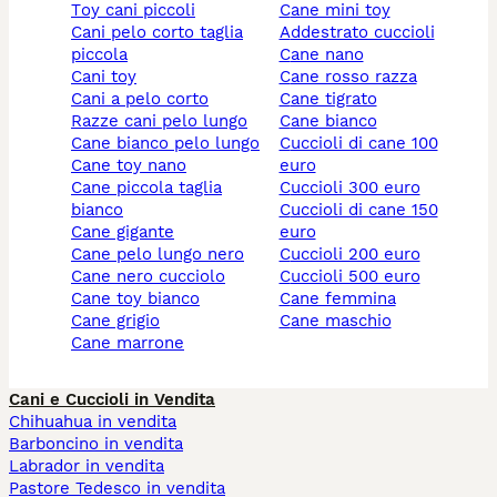
toy cani piccoli
cane mini toy
cani pelo corto taglia
addestrato cuccioli
piccola
cane nano
cani toy
cane rosso razza
cani a pelo corto
cane tigrato
razze cani pelo lungo
cane bianco
cane bianco pelo lungo
cuccioli di cane 100
cane toy nano
euro
cane piccola taglia
cuccioli 300 euro
bianco
cuccioli di cane 150
cane gigante
euro
cane pelo lungo nero
cuccioli 200 euro
cane nero cucciolo
cuccioli 500 euro
cane toy bianco
cane femmina
cane grigio
cane maschio
cane marrone
Cani e Cuccioli in Vendita
Chihuahua in vendita
Barboncino in vendita
Labrador in vendita
Pastore Tedesco in vendita