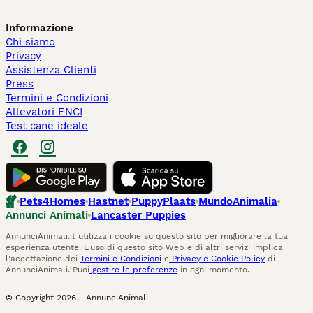
Informazione
Chi siamo
Privacy
Assistenza Clienti
Press
Termini e Condizioni
Allevatori ENCI
Test cane ideale
Pets4Homes
Hastnet
PuppyPlaats
MundoAnimalia
Annunci Animali
Lancaster Puppies
AnnunciAnimali.it utilizza i cookie su questo sito per migliorare la tua
esperienza utente. L'uso di questo sito Web e di altri servizi implica
l'accettazione dei
Termini e Condizioni
e
Privacy e Cookie Policy
di
AnnunciAnimali. Puoi
gestire le preferenze
in ogni momento.
© Copyright
2026
-
AnnunciAnimali