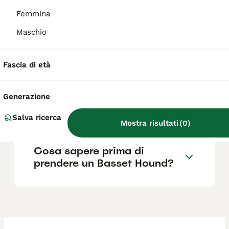
seri che garantiscano la salute e la corretta
socializzazione del cucciolo.
Femmina
Maschio
Quali sono i difetti del
Basset Hound?
Fascia di età
Generazione
Il Basset Hound è adatto ai
bambini?
Salva ricerca
Mostra risultati
(
0
)
Cosa sapere prima di
prendere un Basset Hound?