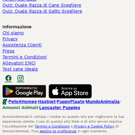
Quiz: Quale Razza di Cane Scegliere
Quiz: Quale Razza di Gatto Scegliere
Informazione
Chi siamo
Privacy
Assistenza Clienti
Press
Termini e Condizioni
Allevatori ENCI
Test cane ideale
Pets4Homes
Hastnet
PuppyPlaats
MundoAnimalia
Annunci Animali
Lancaster Puppies
AnnunciAnimali.it utilizza i cookie su questo sito per migliorare la tua
esperienza utente. L'uso di questo sito Web e di altri servizi implica
l'accettazione dei
Termini e Condizioni
e
Privacy e Cookie Policy
di
AnnunciAnimali. Puoi
gestire le preferenze
in ogni momento.