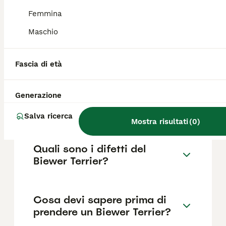
fattori come il pedigree, la reputazione
dell'allevatore e la posizione.
Femmina
Maschio
Quanto dura la vita di un
Biewer Terrier?
Fascia di età
Generazione
Qual è il carattere del Biewer
Terrier?
Salva ricerca
Mostra risultati
(
0
)
Quali sono i difetti del
Biewer Terrier?
Cosa devi sapere prima di
prendere un Biewer Terrier?