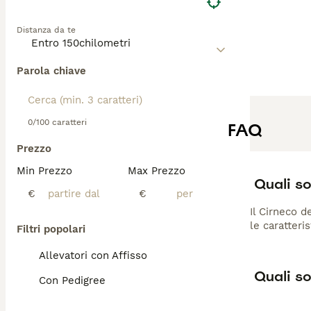
macchie bianche.
forte istinto ve
Distanza da te
un'aspettativa di
Parola chiave
0/100 caratteri
FAQ
Prezzo
Min Prezzo
Max Prezzo
Quali so
€
€
Il Cirneco d
le caratteri
Filtri popolari
Allevatori con Affisso
Quali so
Con Pedigree