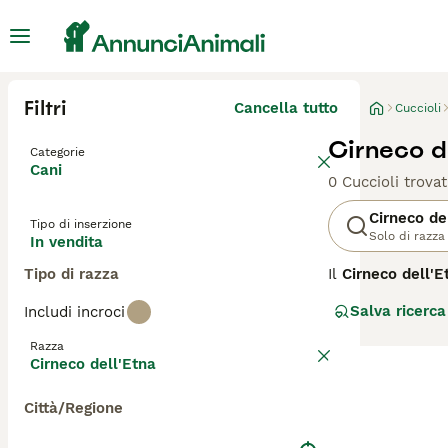
Filtri
Cancella tutto
Cuccioli
Cirneco de
Categorie
Cani
0 Cuccioli trovat
Cirneco de
Tipo di inserzione
Solo di razza
In vendita
Tipo di razza
Il
Cirneco dell'E
razze canine ital
Salva ricerca
Includi incroci
epoche remote: si
monete siciliane
Razza
pochissime modif
Cirneco dell'Etna
pendii lavici dell
Città/Regione
Il Cirneco dell'
vulcaniche anche