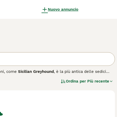
Nuovo annuncio
foni, come
Sicilian Greyhound
, è la più antica delle sedici
lia Italiana (ENCI). La sua presenza in Sicilia è attestata da
Ordina per
Più recente
ti nell'antico Egitto e diffusi nell'isola dai Fenici, e
edeltà. Nonostante i millenni trascorsi, la razza ha subito
 un cane primitivo formatosi per selezione naturale sui
amente resistente, capace di lavorare per ore sulle pietraie
lo è corto, di colore leonato in varie sfumature, talvolta con