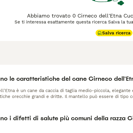
 Il carattere è vivace, intelligente e molto legato al padrone,
natorio. È un cane atletico che necessita di esercizio fisico
 vita di 12-14 anni — è una scelta gratificante per famiglie at
Abbiamo trovato 0 Cirneco dell'Etna Cucc
Se ti interessa esattamente questa ricerca Salva la tua r
Salva ricerca
no le caratteristiche del cane Cirneco dell'E
ell'Etna è un cane da caccia di taglia medio-piccola, elegante 
stiche orecchie grandi e dritte. Il mantello può essere di tipo 
no i difetti di salute più comuni della razza C