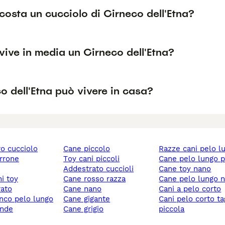
osta un cucciolo di Cirneco dell'Etna?
ive in media un Cirneco dell'Etna?
co dell'Etna può vivere in casa?
ro cucciolo
cane piccolo
razze cani pelo l
rrone
toy cani piccoli
cane pelo lungo 
addestrato cuccioli
cane toy nano
ni toy
cane rosso razza
cane pelo lungo 
rato
cane nano
cani a pelo corto
anco pelo lungo
cane gigante
cani pelo corto taglia
ande
cane grigio
piccola