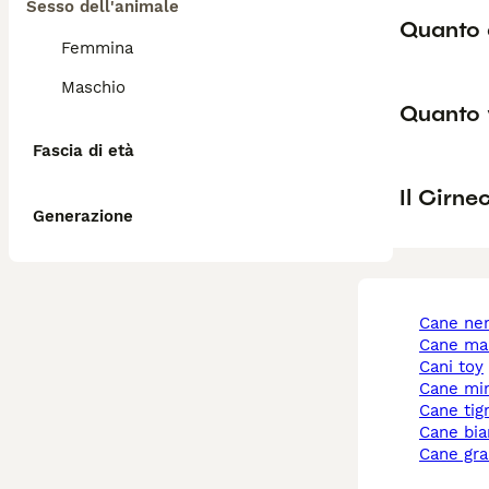
Sesso dell'animale
Quanto c
Femmina
Maschio
Quanto v
Fascia di età
Il Cirne
Generazione
cane ne
cane ma
cani toy
cane mi
cane tig
cane bi
cane gr