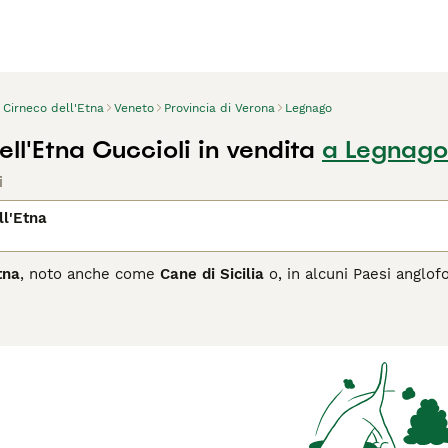
Cirneco dell'Etna
Veneto
Provincia di Verona
Legnago
ll'Etna Cuccioli in vendita
a Legnago
i
ll'Etna
tna
, noto anche come
Cane di Sicilia
o, in alcuni Paesi anglo
iane ufficialmente riconosciute dall'Ente Nazionale della Cinofi
 ritiene che il Cirneco discenda da antichi cani da caccia alleva
 risalenti a oltre duemila anni fa lo raffigurano con notevole f
icazioni rispetto al tipo originale, conservando la purezza di
'Etna.
Etna è un cane di taglia media, snello, elegante e straordinari
 in condizioni di caldo intenso e scarsa idratazione. Il mantel