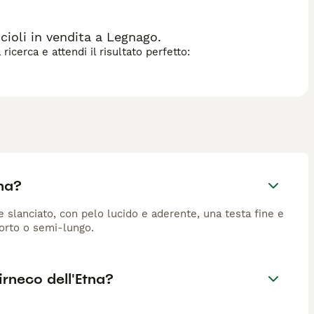
 pur mantenendo l'indipendenza tipica dei cani primitivi e un
 quotidiano abbondante. Generalmente sano e longevo — con
tive e amanti delle razze autoctone italiane.
ioli in vendita a Legnago.
icerca e attendi il risultato perfetto:
tna?
e slanciato, con pelo lucido e aderente, una testa fine e
corto o semi-lungo.
irneco dell'Etna?