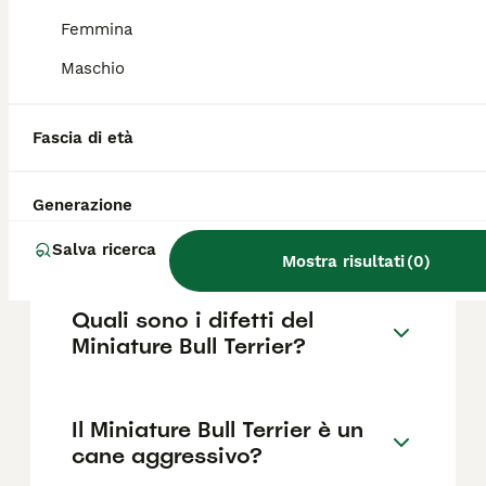
dell'allevamento e delle caratteristiche che
incidono sul pedigree.
Femmina
Maschio
Differenza tra Bull Terrier e
Bull Terrier Miniature?
Fascia di età
Generazione
Quanto dura un Bull Terrier
Miniature?
Salva ricerca
Mostra risultati
(
0
)
Quali sono i difetti del
Miniature Bull Terrier?
Il Miniature Bull Terrier è un
cane aggressivo?