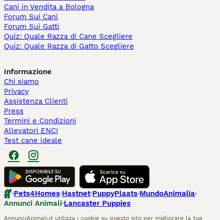
Cani in Vendita a Bologna
Forum Sui Cani
Forum Sui Gatti
Quiz: Quale Razza di Cane Scegliere
Quiz: Quale Razza di Gatto Scegliere
Informazione
Chi siamo
Privacy
Assistenza Clienti
Press
Termini e Condizioni
Allevatori ENCI
Test cane ideale
Pets4Homes
Hastnet
PuppyPlaats
MundoAnimalia
Annunci Animali
Lancaster Puppies
AnnunciAnimali.it utilizza i cookie su questo sito per migliorare la tua