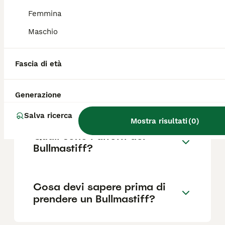
Femmina
Maschio
Quanto dura la vita di un
Bullmastiff?
Fascia di età
Qual è il carattere del
Generazione
Bullmastiff?
Salva ricerca
Mostra risultati
(
0
)
Quali sono i difetti del
Bullmastiff?
Cosa devi sapere prima di
prendere un Bullmastiff?