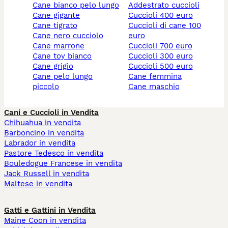
cane bianco pelo lungo
addestrato cuccioli
cane gigante
cuccioli 400 euro
cane tigrato
cuccioli di cane 100
cane nero cucciolo
euro
cane marrone
cuccioli 700 euro
cane toy bianco
cuccioli 300 euro
cane grigio
cuccioli 500 euro
cane pelo lungo
cane femmina
piccolo
cane maschio
Cani e Cuccioli in Vendita
Chihuahua in vendita
Barboncino in vendita
Labrador in vendita
Pastore Tedesco in vendita
Bouledogue Francese in vendita
Jack Russell in vendita
Maltese in vendita
Gatti e Gattini in Vendita
Maine Coon in vendita