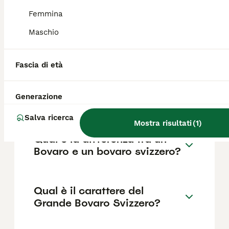
FAQ
Femmina
Maschio
Quanto costa un cucciolo di
Grande Bovaro Svizzero?
Fascia di età
Il prezzo di un cucciolo di Grande Bovaro
Svizzero parte da 1.000 euro, con variazioni a
Generazione
seconda dell'allevamento e del pedigree.
Salva ricerca
Mostra risultati
(
1
)
Qual è la differenza tra un
Bovaro e un bovaro svizzero?
Qual è il carattere del
Grande Bovaro Svizzero?