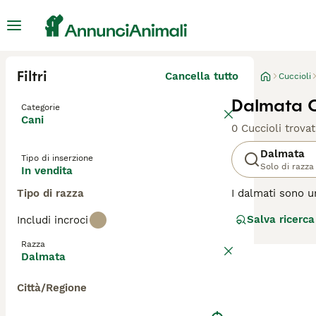
Filtri
Cancella tutto
Cuccioli
Dalmata C
Categorie
Cani
0 Cuccioli trovat
Dalmata
Tipo di inserzione
Solo di razza
In vendita
Tipo di razza
I dalmati sono u
loro aspetto fac
Salva ricerca
Includi incroci
compagnia estrem
anche quelle ant
Razza
Dalmata
Leggi la
nostra p
Città/Regione