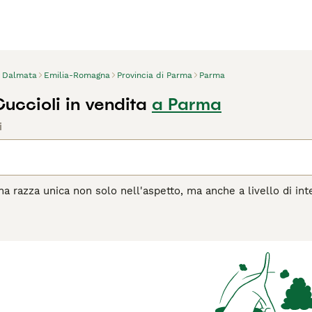
Dalmata
Emilia-Romagna
Provincia di Parma
Parma
uccioli in vendita
a Parma
i
na razza unica non solo nell'aspetto, ma anche a livello di inte
ilmente riconoscibile e il pelo splendidamente maculato, che 
amente popolari nel corso degli anni. Originariamente venivano
incendio trainate da cavalli, guadagnandosi il nome di cani p
agina di consigli sul Dalmata
per informazioni su questa razza