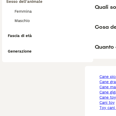
Sesso dell'animale
Quali so
Femmina
Maschio
Cosa de
Fascia di età
Quanto 
Generazione
cane pi
cane gr
cane ma
cane gi
cane to
cani toy
toy cani