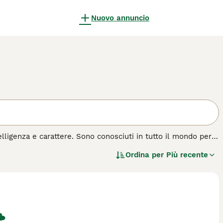
Nuovo annuncio
lligenza e carattere. Sono conosciuti in tutto il mondo per il
è solo uno dei motivi per cui sono rimasti cani da
Ordina per
Più recente
 allevati per correre accanto alle carrozze di tutti i tipi,
ompiere.
 di cane.