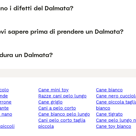
no i difetti del Dalmata?
vi sapere prima di prendere un Dalmata?
dura un Dalmata?
ccolo
cane mini toy
cane bianco
ande
razze cani pelo lungo
cane nero cuccio
rrone
cane grigio
cane piccola taglia
gante
cani a pelo corto
bianco
y nano
cane bianco pelo lungo
cane tigrato
cani pelo corto taglia
cane pelo lungo 
 piccoli
piccola
cane toy bianco