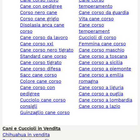
cane corso fulvo
cane corso
cane con pedigree
temperamento
corso nero cane
cane corso da guardia
corso cane grigio
vita cane corso
displasia anca cane
cane corso
corso
temperament
cane corso da lavoro
cuccioli di corso
cane corso xxl
femmina cane corso
cane corso nero tigrato
cane corso maschio
standard cane corso
cane corso a toscana
cane corso tigrato
cane corso a sicilia
cane corso difesa
cane corso a piemonte
sacc cane corso
cane corso a emilia
colore cane corso
romagna
cane corso con
cane corso a liguria
pedigree
cane corso a puglia
cucciolo cane corso
cane corso a lombardia
consigli
cane corso a lazio
guinzaglio cane corso
Cani e Cuccioli in Vendita
Chihuahua in vendita