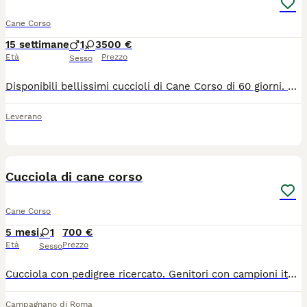
Cane Corso
15 settimane
1
3
500 €
Età
Prezzo
Sesso
Disponibili bellissimi cuccioli di Cane Corso di 60 giorni. La cucciolata è composta da tre femmine, di cui una nera e due grigie, e da un maschio di colore grigio. Tutti i cuccioli hanno già effettuato la doppia sverminazione e i genitori sono visibili in loco. Il prezzo richiesto è di 500 euro. Per maggiori informazioni, per ricevere ulteriori foto o per venire a vedere i cuccioli di persona, potete contattarmi direttamente.
Leverano
7
Cucciola di cane corso
Cane Corso
5 mesi
1
700 €
Età
Prezzo
Sesso
Cucciola con pedigree ricercato. Genitori con campioni italiani nella linea di sangue. Ultima della sua cucciolata, bellissima, di colore nero Il prezzo è trattabile, no proposte ridicole
Campagnano di Roma