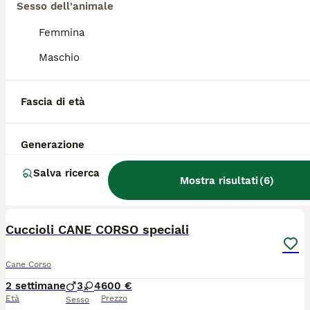
Sesso dell'animale
4
Femmina
Cuccioli di cane corso
Maschio
Cane Corso
4 settimane
2
800 €
Fascia di età
Età
Prezzo
Sesso
Disponibili 2 cuccioli maschi Genitori visibili con pedigree ENCI I cuccioli verranno ceduti con microchip, sverminazione, vaccini e pedigree Prezzo variabile a seconda del cucciolo a causa del colore
Generazione
Terni
Salva ricerca
Mostra risultati
(
6
)
15
1
Cuccioli CANE CORSO speciali
Cane Corso
2 settimane
3
4
600 €
Età
Prezzo
Sesso