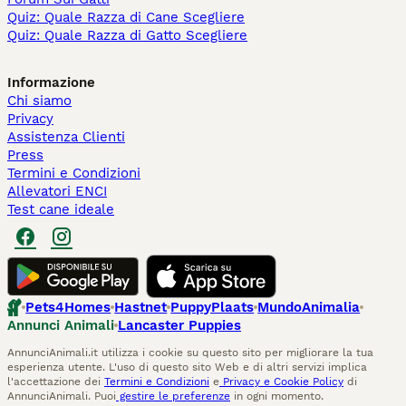
Quiz: Quale Razza di Cane Scegliere
Quiz: Quale Razza di Gatto Scegliere
Informazione
Chi siamo
Privacy
Assistenza Clienti
Press
Termini e Condizioni
Allevatori ENCI
Test cane ideale
Pets4Homes
Hastnet
PuppyPlaats
MundoAnimalia
Annunci Animali
Lancaster Puppies
AnnunciAnimali.it utilizza i cookie su questo sito per migliorare la tua
esperienza utente. L'uso di questo sito Web e di altri servizi implica
l'accettazione dei
Termini e Condizioni
e
Privacy e Cookie Policy
di
AnnunciAnimali. Puoi
gestire le preferenze
in ogni momento.