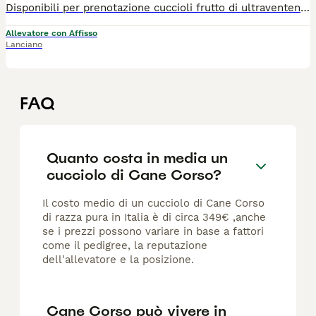
Disponibili per prenotazione cuccioli frutto di ultraventennale selezione, colore fulvo con maschera nera. Genitori esenti displasia e dsra, DNA depositato. Richiesta e garantita massima serietà.
Allevatore con Affisso
Lanciano
FAQ
Quanto costa in media un
cucciolo di Cane Corso?
Il costo medio di un cucciolo di Cane Corso
di razza pura in Italia è di circa 349€ ,anche
se i prezzi possono variare in base a fattori
come il pedigree, la reputazione
dell'allevatore e la posizione.
Cane Corso può vivere in