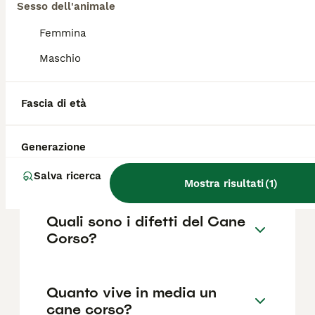
se i prezzi possono variare in base a fattori
Sesso dell'animale
come il pedigree, la reputazione
dell'allevatore e la posizione.
Femmina
Maschio
Cane Corso può vivere in
casa?
Fascia di età
Generazione
Quanti cuccioli partorisce un
Cane Corso?
Salva ricerca
Mostra risultati
(
1
)
Quali sono i difetti del Cane
Corso?
Quanto vive in media un
cane corso?